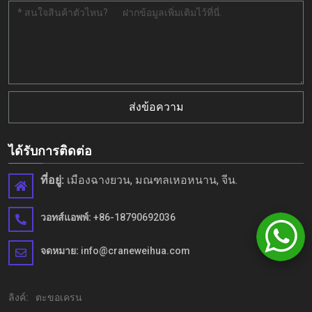
ส่งข้อความ
ได้รับการติดต่อ
ที่อยู่:
เมืองฉางยวน, มณฑลเหอหนาน, จีน.
วอทส์แอพพ์:
+86-18790692036
จดหมาย:
info@craneweihua.com
ลิงค์:
ตะขอเครน