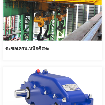
ตะขอเครนเหนือศีรษะ