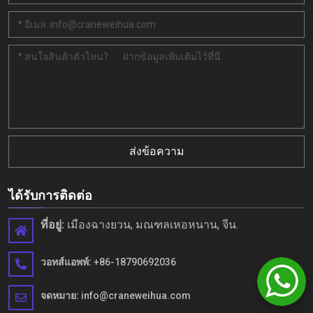
ส่งข้อความ
ได้รับการติดต่อ
ที่อยู่:
เมืองฉางยวน, มณฑลเหอหนาน, จีน.
วอทส์แอพพ์:
+86-18790692036
จดหมาย:
info@craneweihua.com