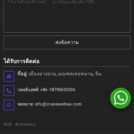
ส่งข้อความ
ได้รับการติดต่อ
ที่อยู่:
เมืองฉางยวน, มณฑลเหอหนาน, จีน.
วอทส์แอพพ์:
+86-18790692036
จดหมาย:
info@craneweihua.com
ลิงค์:
ตะขอเครน