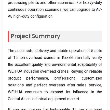
processing plants and other scenarios
.
For heavy-duty
continuous operation scenarios
,
we can upgrade to A7-
A8 high-duty configuration
.
Project Summary
The successful delivery and stable operation of
5
sets
of
15
ton overhead cranes in Kazakhstan fully verify
the excellent quality and environmental adaptability of
WEIHUA industrial overhead cranes
.
Relying on reliable
product performance
,
professional customized
solutions and perfect overseas after-sales service
,
WEIHUA continues to expand its influence in the
Central Asian industrial equipment market
.
If you are looking for high-quality
15
ton overhead