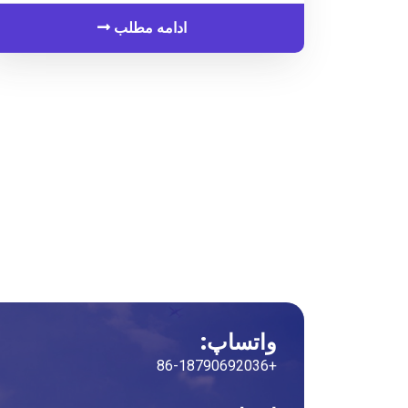
ادامه مطلب
واتساپ:
+86-18790692036