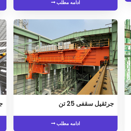
ادامه مطلب
جرثقیل سقفی 25 تن
جر
ادامه مطلب