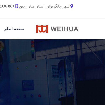
شهر چانگ یوان, استان هنان, چین
+86 18790692036
صفحه اصلی