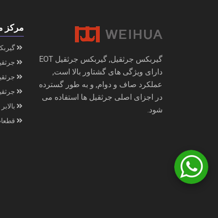
مرکز م
گیربک
گیربکس جرثقیل, گیربکس جرثقیل EOT
جرثقی
دارای ویژگی های گشتاور بالا است,
جرثقیل
عملکرد صاف و دوام, و به طور گسترده
جرثقی
در اجزای اصلی جرثقیل ها استفاده می
بالابر
شود.
قطعات