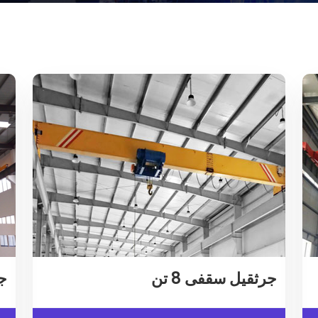
جرثقیل سقفی 8 تن
جر