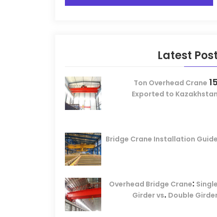
Latest Pos
1
Ton Overhead Crane
Exported to Kazakhsta
Bridge Crane Installation Guid
:
Overhead Bridge Crane
Singl
.
Girder vs
Double Girde