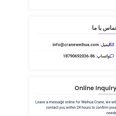
ماس با ما
ایمیل: info@craneweihua.com
واتساپ: 86-18790692036
Online Inquir
Leave a message online for Weihua Crane
,
we wil
contact you within
24
hours to confirm you
.
need