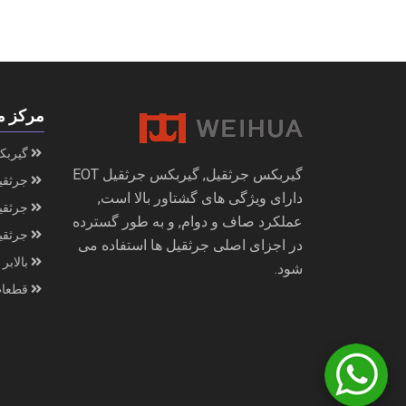
مرکز م
گیربک
گیربکس جرثقیل, گیربکس جرثقیل EOT
جرثقی
دارای ویژگی های گشتاور بالا است,
جرثقیل
عملکرد صاف و دوام, و به طور گسترده
جرثقی
در اجزای اصلی جرثقیل ها استفاده می
بالابر
شود.
قطعات