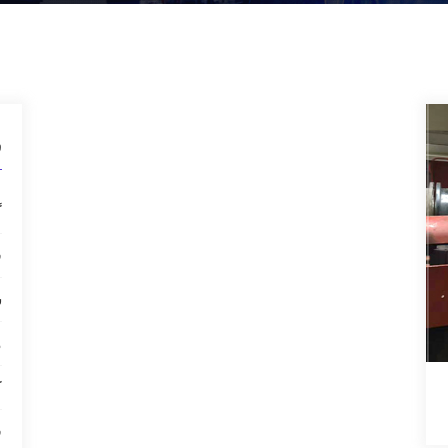
ق
گ
ق
س
م
ک
ق