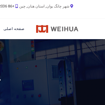
شهر چانگ یوان, استان هنان, چین
+86 18790692036
صفحه اصلی
ص