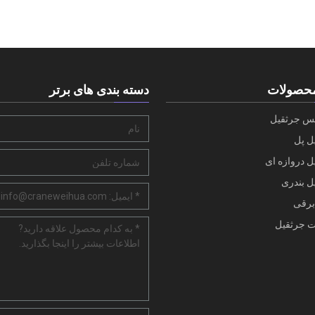
حصولات
دسته بندی های برتر
س جرثقیل
ل پل
 دروازه ای
ل بندری
 برقی
 جرثقیل