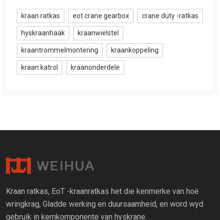
kraan ratkas
eot crane gearbox
crane duty -ratkas
hyskraanhaak
kraanwielstel
kraantrommelmontering
kraankoppeling
kraan katrol
kraanonderdele
Kraan ratkas, EoT -kraanratkas het die kenmerke van hoë
wringkrag, Gladde werking en duursaamheid, en word wyd
gebruik in kernkomponente van hyskrane.