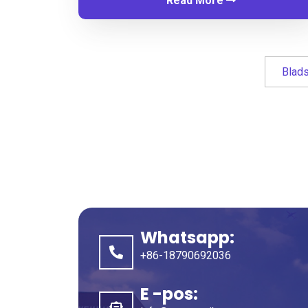
Read More
Blad
Whatsapp:
+86-18790692036
E -pos: