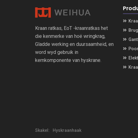
Prod
Kraa
Kraan ratkas, EoT -kraanratkas het
Brug
die kenmerke van hoë wringkrag,
Gant
Gladde werking en duursaamheid, en
Poor
word wyd gebruik in
Elekt
kernkomponente van hyskrane.
Kraa
Skakel:
Hyskraanhaak