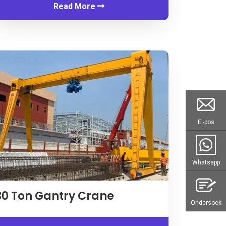
Read More
E -pos
Whatsapp
30 Ton Gantry Crane
Ondersoek