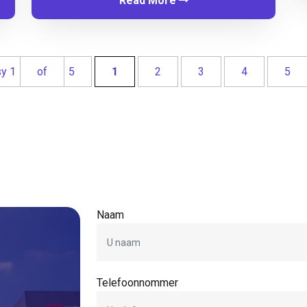
Read More
sy 1
of
5
1
2
3
4
5
Naam
Telefoonnommer