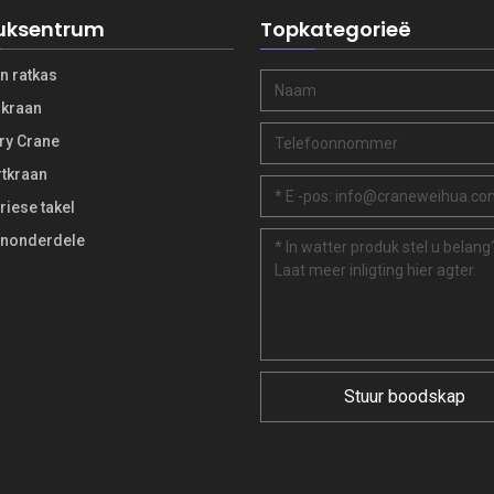
uksentrum
Topkategorieë
n ratkas
kraan
ry Crane
tkraan
riese takel
nonderdele
Stuur boodskap