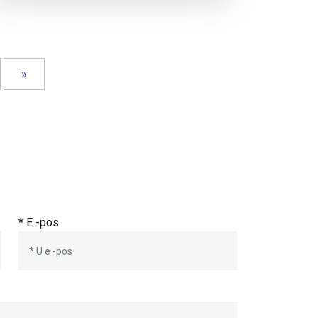
»
* E -pos