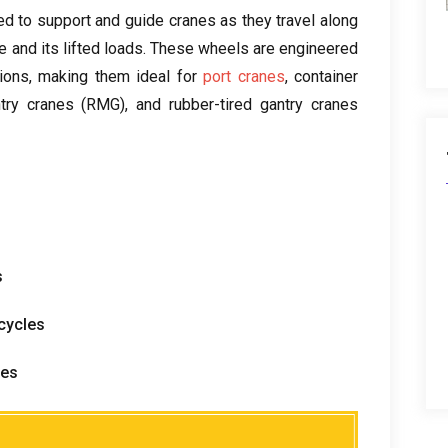
ed to support and guide cranes as they travel along
e and its lifted loads
.
These wheels are engineered
ions
,
making them ideal for
port cranes
,
container
try cranes
(RMG),
and rubber-tired gantry cranes
s
cycles
ses