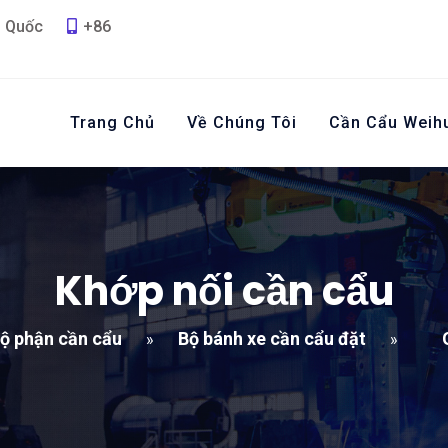
g Quốc
+86
Trang Chủ
Về Chúng Tôi
Cần Cẩu Weih
Khớp nối cần cẩu
ộ phận cần cẩu
Bộ bánh xe cần cẩu đặt
»
»