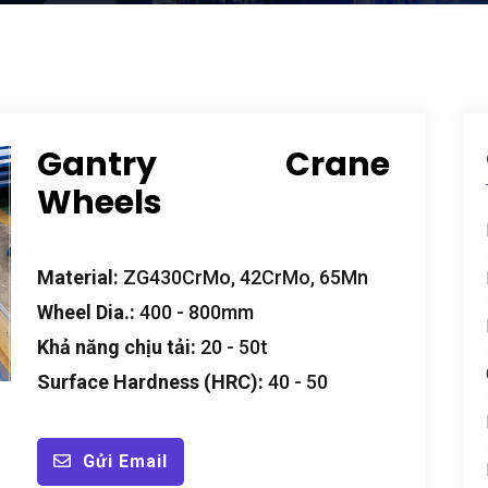
Gantry Crane
Wheels
Material
:
ZG430CrMo
, 42
CrMo
, 65
Mn
Wheel Dia.
:
400 - 800mm
Khả năng chịu tải:
20 - 50t
Surface Hardness
(
HRC
):
40 - 50
Gửi Email