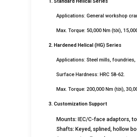
1.
Standard Helical Series
Applications
:
General workshop cra
Max
.
Torque
: 50,000
Nm
(tời), 15,0
2.
Hardened Helical
(
HG
)
Series
Applications
:
Steel mills
,
foundries
,
Surface Hardness
:
HRC
58-62.
Max
.
Torque
: 200,000
Nm
(tời), 30,
3.
Customization Support
Mounts
:
IEC/C-face adaptors
,
to
Shafts
:
Keyed
,
splined
,
hollow bo