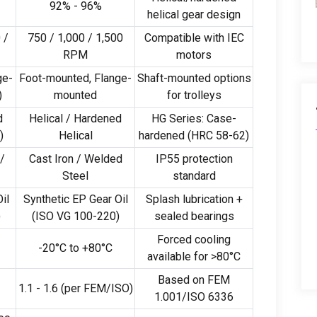
92% - 96%
helical gear design
 /
750 / 1,000 / 1,500
Compatible with IEC
RPM
motors
ge-
Foot-mounted
,
Flange-
Shaft-mounted options
)
mounted
for trolleys
d
Helical
/
Hardened
HG Series
:
Case-
)
Helical
hardened
(
HRC
58-62)
 /
Cast Iron
/
Welded
IP55 protection
Steel
standard
il
Synthetic EP Gear Oil
Splash lubrication
+
)
(
ISO VG
100-220)
sealed bearings
Forced cooling
-20
°C to +80°C
available for
>80
°C
Based on FEM
1.1 - 1.6 (
per FEM/ISO
)
1.001/ISO
6336