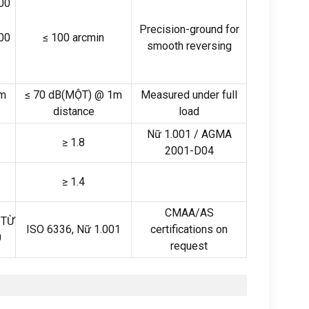
00
Precision-ground for
00
≤
100
arcmin
smooth reversing
m
≤
70
dB
(MỘT)
@ 1m
Measured under full
distance
load
Nữ 1.001 /
AGMA
≥
1.8
2001-D04
≥
1.4
CMAA/AS
 TỪ
ISO 6336, Nữ 1.001
certifications on
0
request