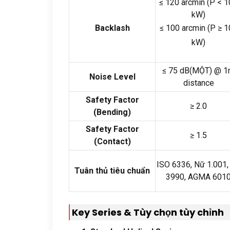
≤
120
arcmin
(
P
< 1
kW
)
Backlash
≤
100
arcmin
(
P ≥
1
kW
)
≤
75
dB
(MỘT)
@ 1
Noise Level
distance
Safety Factor
≥
2.0
(
Bending
)
Safety Factor
≥
1.5
(
Contact
)
ISO 6336, Nữ 1.001,
Tuân thủ tiêu chuẩn
3990,
AGMA
601
Key Series
& Tùy chọn tùy chỉnh