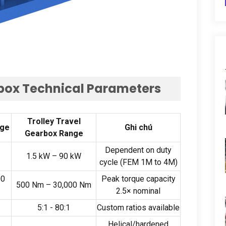
box Technical Parameters
Trolley Travel
nge
Ghi chú
Gearbox Range
Dependent on duty
1.5
kW –
90
kW
cycle
(
FEM 1M to 4M
)
00
Peak torque capacity
500
Nm –
30,000
Nm
2.5× nominal
5:1 - 80:1
Custom ratios available
Helical/hardened