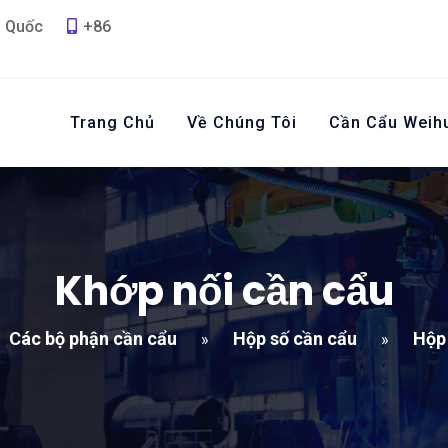
g Quốc
+86
Trang Chủ
Về Chúng Tôi
Cần Cẩu Weih
Khớp nối cần cẩu
Các bộ phận cần cẩu
Hộp số cần cẩu
Hộp 
»
»