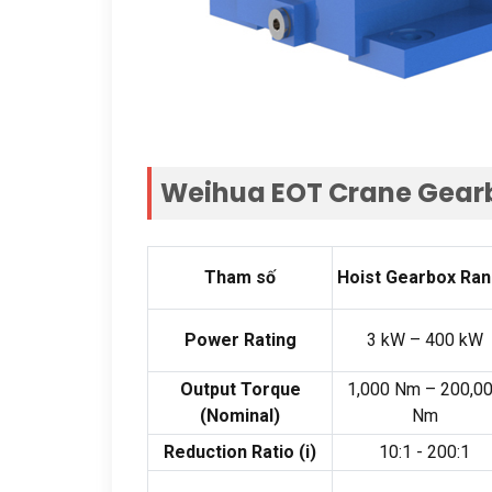
Weihua EOT Crane Gear
Tham số
Hoist Gearbox Ra
Power Rating
3
kW –
400
kW
Output Torque
1,000
Nm –
200,0
(
Nominal
)
Nm
Reduction Ratio
(
i
)
10:1 - 200:1