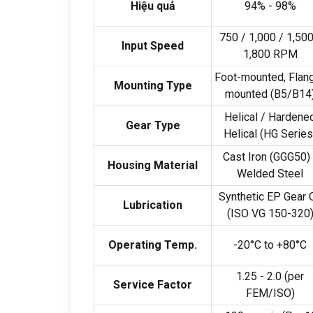
Hiệu quả
94% - 98%
750 / 1,000 / 1,500
Input Speed
1,800
RPM
Foot-mounted
,
Flan
Mounting Type
mounted
(
B5/B14
Helical
/
Hardene
Gear Type
Helical
(
HG Series
Cast Iron
(
GGG50
)
Housing Material
Welded Steel
Synthetic EP Gear O
Lubrication
(
ISO VG
150-320
Operating Temp
.
-20
°C to +80°C
1.25 - 2.0 (
per
Service Factor
FEM/ISO
)