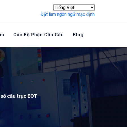
Đặt làm ngôn ngữ mặc định
ua
Các Bộ Phận Cần Cẩu
Blog
Liên Hệ Với Chúng Tôi
số cầu trục EOT