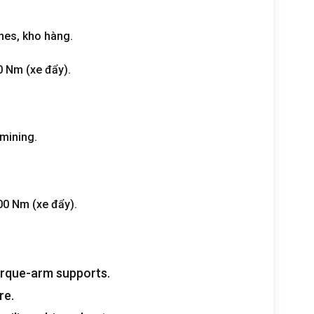
nes
, kho hàng.
00
Nm
(xe đẩy).
mining
.
000
Nm
(xe đẩy).
rque-arm supports
.
re
.