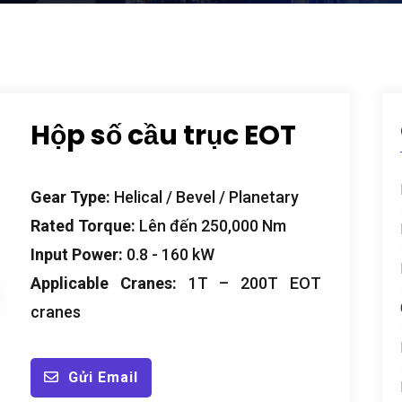
Hộp số cầu trục EOT
Gear Type
:
Helical
/
Bevel
/
Planetary
Rated Torque
:
Lên đến 250,000
Nm
Input Power
:
0.8 - 160
kW
Applicable Cranes
:
1
T – 200T EOT
cranes
Gửi Email