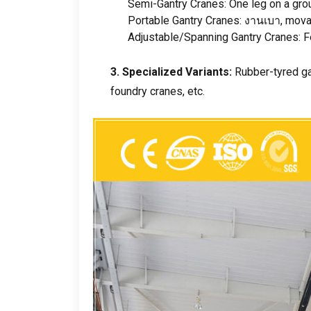
Semi-Gantry Cranes
:
One leg on a grou
Portable Gantry Cranes
: งานเบา,
movab
Adjustable/Spanning Gantry Cranes
:
F
3.
Specialized Variants
:
Rubber-tyred g
foundry cranes
,
etc
.