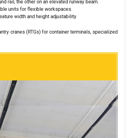
nd rail
,
the other on an elevated runway beam
.
le units for flexible workspaces
.
eature width and height adjustability
.
antry cranes
(
RTGs
)
for container terminals
,
specialized