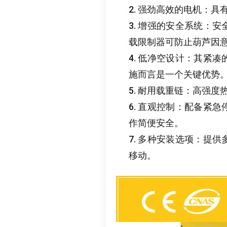
2.
强劲高效的电机
：
具
3.
增强的安全系统
：
安
载限制器可防止葫芦因
4.
低净空设计
：
其紧凑
施而言是一个关键优势
5.
耐用载重链
：
高强度
6.
直观控制
：
配备紧急
作简便安全
。
7.
多种安装选项
：
提供
移动
。