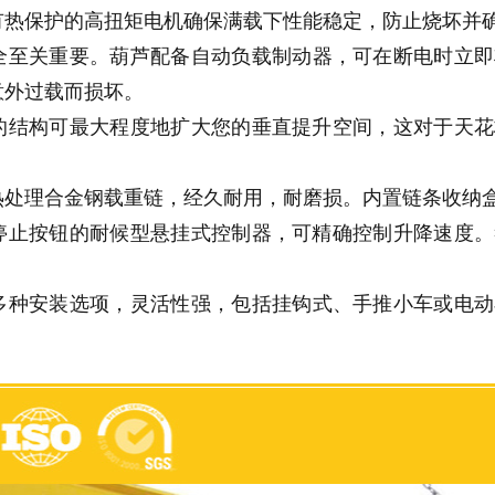
有热保护的高扭矩电机确保满载下性能稳定
，
防止烧坏并
全至关重要
。
葫芦配备自动负载制动器
，
可在断电时立即
意外过载而损坏
。
的结构可最大程度地扩大您的垂直提升空间
，
这对于天花
。
热处理合金钢载重链
，
经久耐用
，
耐磨损
。
内置链条收纳
停止按钮的耐候型悬挂式控制器
，
可精确控制升降速度
。
多种安装选项
，
灵活性强
，
包括挂钩式
、
手推小车或电动