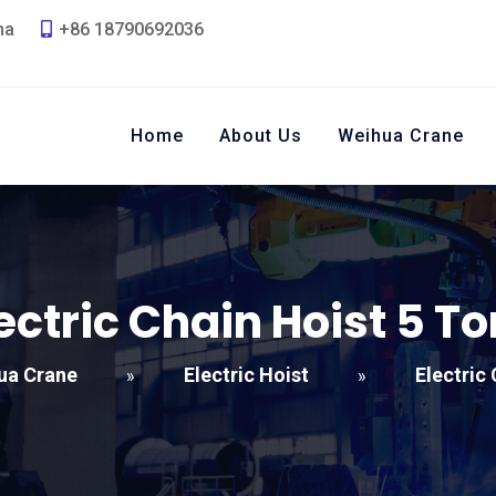
na
+86 18790692036
Home
About Us
Weihua Crane
ectric Chain Hoist
5
To
ua Crane
Electric Hoist
Electric
»
»