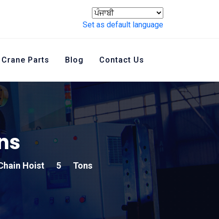
Set as default language
Crane Parts
Blog
Contact Us
ns
 Chain Hoist
5
Tons