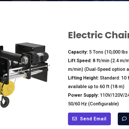
Electric Chai
Capacity
:
5
Tons
(10,000
lbs
Lift Speed
:
8
ft/min
(2.4
m/m
m/min
) (
Dual-Speed option a
Lifting Height
:
Standard
: 10
available up to
60
ft
(18
m
)
Power Supply
:
110
V/120V/24
50/60
Hz
(
Configurable
)
Send Email