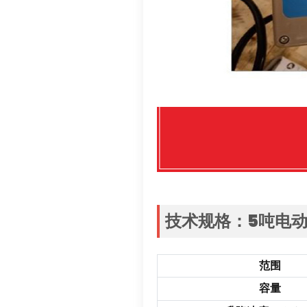
技术规格
：5
吨电
范围
容量