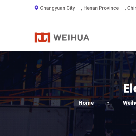
Changyuan City
,
Henan Province
,
Chi
El
Home
Weih
»