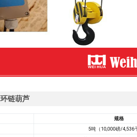
动环链葫芦
规格
5
吨（10,000磅/4,53