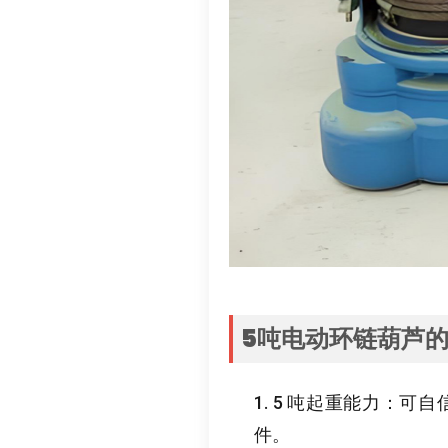
5
吨电动环链葫芦
1. 5
吨起重能力
：
可自
件
。