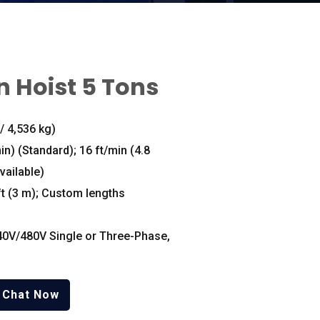
n Hoist
5
Tons
/ 4,536
kg
)
in
) (
Standard
); 16
ft/min
(4.8
vailable
)
ft
(3
m
);
Custom lengths
0V/480V Single or Three-Phase
,
Chat Now