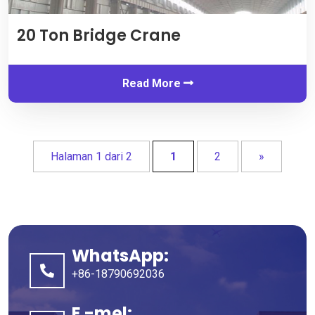
20
Ton Bridge Crane
Read More
Halaman 1 dari 2
1
2
»
WhatsApp:
+86-18790692036
E -mel: