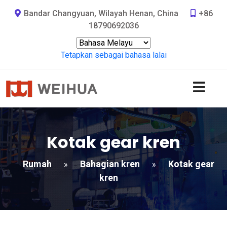
Bandar Changyuan, Wilayah Henan, China
+86
18790692036
Tetapkan sebagai bahasa lalai
Kotak gear kren
Rumah
Bahagian kren
Kotak gear
»
»
kren