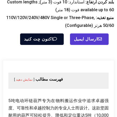
بلند کردن ارتفاع:
استاندارد: 10 فوت (3 متر);
Custom lengths
60 فوت (18 متر)
available up to
منبع تغذیه:
,
V/120V/240V/480V Single or Three-Phase
110
50/60 هرتز (
Configurable
)
ارسال ایمیل
اکنون چت کنید
فهرست مطالب
نمایش دهید
5
吨电动环链葫芦专为在物料搬运作业中追求卓越强
度
、
可靠性和卓越控制力的专业人士而设计
。
这款坚固
耐用的葫芦可轻松提升
、
降低和定位重达5吨（10,000