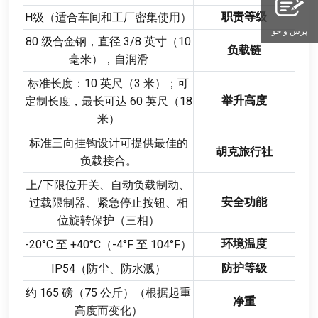
职责等级
H级（适合车间和工厂密集使用）
پرس و جو
80
级合金钢
，
直径
3/8
英寸（10
负载链
毫米）
，
自润滑
标准长度
：10
英尺（3 米）
；
可
举升高度
定制长度
，
最长可达
60
英尺（18
米）
标准三向挂钩设计可提供最佳的
胡克旅行社
负载接合
。
上/下限位开关
、
自动负载制动
、
安全功能
过载限制器
、
紧急停止按钮
、
相
位旋转保护（三相）
环境温度
-20
°C 至 +40°C（-4°F 至 104°F）
防护等级
IP54（防尘
、
防水溅）
约
165
磅（75 公斤）（根据起重
净重
高度而变化）