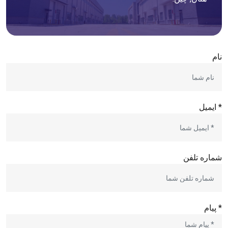
نام
* ایمیل
شماره تلفن
* پیام