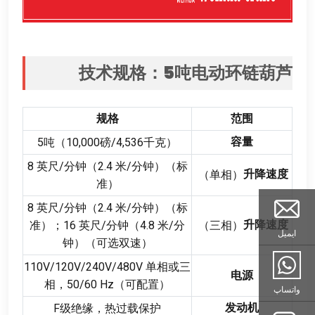
技术规格
：5
吨电动环链葫芦
规格
范围
容量
5
吨（10,000磅/4,536千克）
8
英尺/分钟（2.4 米/分钟）（标
升降速度
（单相）
准）
8
英尺/分钟（2.4 米/分钟）（标
升降速度
（三相）
准）
；16
英尺/分钟（4.8 米/分
ایمیل
钟）（可选双速）
110
V/120V/240V/480V 单相或三
电源
相
，50/60
Hz（可配置）
واتساپ
发动机
F级绝缘
，
热过载保护