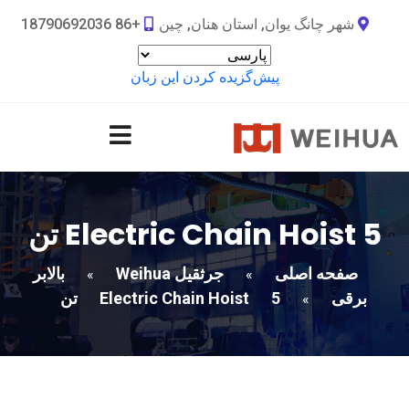
شهر چانگ یوان, استان هنان, چین
+86 18790692036
پیش‌گزیده کردن این زبان
5 تن
Electric Chain Hoist
صفحه اصلی
جرثقیل Weihua
بالابر
»
»
برقی
5 تن
Electric Chain Hoist
»