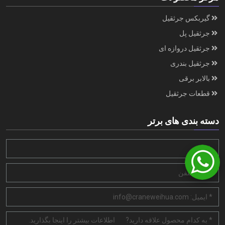
گیربکس جرثقیل
جرثقیل پل
جرثقیل دروازه ای
جرثقیل بندری
بالابر برقی
قطعات جرثقیل
دسته بندی های برتر