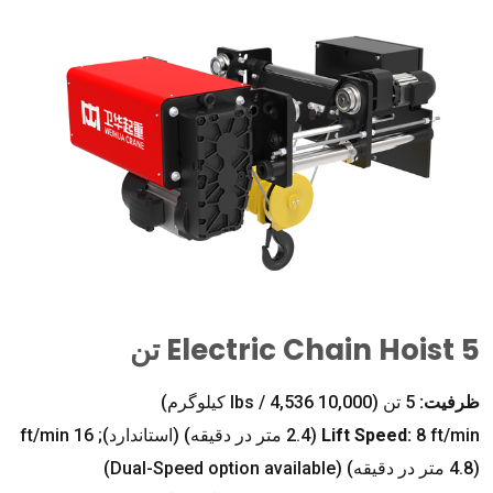
5 تن
Electric Chain Hoist
ظرفیت:
5 تن (10,000
/ 4,536 کیلوگرم)
lbs
ft/min
8
:
Lift Speed
(2.4 متر در دقیقه) (استاندارد); 16
ft/min
(4.8 متر در دقیقه) (
Dual-Speed option available
)