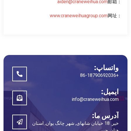
aiden@craneweihua.com
邮箱
：
www.craneweihuagroup.com
网址
：
واتساپ:
+86-18790692036
ایمیل:
info@craneweihua.com
آدرس ما:
خیر. 18 خیابان شانهای, شهر چانگ یوان, استان
هنان, چین.