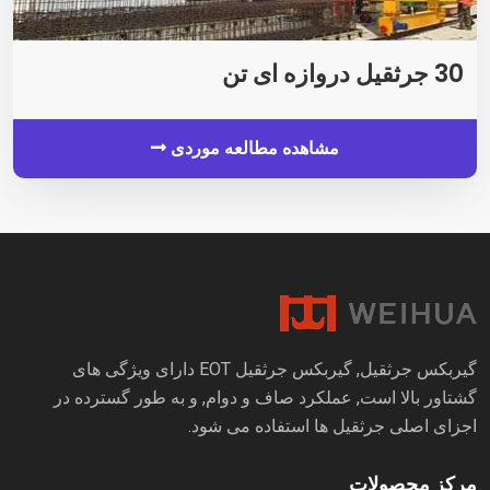
30 جرثقیل دروازه ای تن
مشاهده مطالعه موردی
گیربکس جرثقیل, گیربکس جرثقیل EOT دارای ویژگی های
گشتاور بالا است, عملکرد صاف و دوام, و به طور گسترده در
اجزای اصلی جرثقیل ها استفاده می شود.
مرکز محصولات