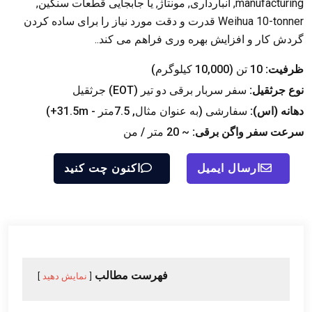
manufacturing
, انبارداری, مونتاژ, یا جابجایی قطعات سنگین,
Weihua 10-tonner قدرت و دقت مورد نیاز را برای ساده کردن
گردش کار و افزایش بهره وری فراهم می کند..
ظرفیت:
10 تن (10,000 کیلوگرم)
نوع جرثقیل:
سفر سربار برقی دو تیر (EOT) جرثقیل
دهانه (اس):
سفارشی (به عنوان مثال, 7.5متر - 31.5m+)
سرعت سفر واگن برقی:
~ 20 متر / من
ارسال ایمیل
اکنون چت کنید
فهرست مطالب
نمایش دهید