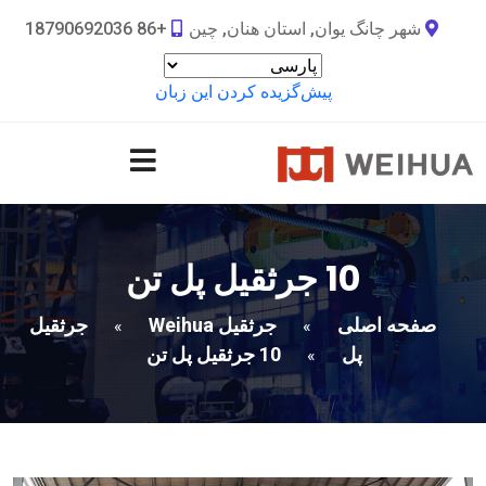
شهر چانگ یوان, استان هنان, چین
+86 18790692036
پیش‌گزیده کردن این زبان
10 جرثقیل پل تن
صفحه اصلی
جرثقیل Weihua
جرثقیل
»
»
پل
10 جرثقیل پل تن
»