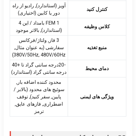
آویز (استاندارد), رادیو از راه
کنترل کنید
دور یا کابین (اختیاری)
FEM 1 بامداد / این 4
کلاس وظیفه
(استاندارد), بالاتر موجود
3 فاز, ولتاژ/فرکانس
منبع تغذیه
سفارشی (به عنوان مثال,
380V/50Hz, 480V/60Hz)
-20درجه سانتی گراد تا +40
دمای محیط
درجه سانتی گراد (استاندارد)
محدود کننده اضافه بار,
سوئیچ های محدود (بالابر /
ویژگی های ایمنی
پایین, سفر کنید), توقف
اضطراری, فازهای عایق,
ترمز