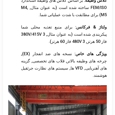
کلاس وظیفه:
بر اساس کلاس های وظیفه استاندارد
FEM/ISO ساخته شده است (به عنوان مثال, M4,
M5) برای مطابقت با شدت عملیاتی شما.
ولتاژ & فرکانس:
برای منبع تغذیه محلی شما
پیکربندی شده است (به عنوان مثال, 380V/415V 3
فاز 50 هرتز, 480V 3 فاز 60 هرتز).
ویژگی های خاص:
نسخه های ضد انفجار (EX),
چرخه های وظیفه بالاتر, قلاب های تخصصی, گزینه
های آهنربایی, VFD ها, سیستم های نظارت جرثقیل
هوشمند.