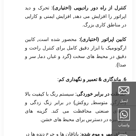
کنترل از راه دور رادیویی (اختیاری):
تحرک و دید
اپراتور را افزایش می دهد, افزایش ایمنی و کارایی
در مناطق کاری بزرگ.
کابین اپراتور (اختیاری):
محصور شده است, کابین
ارگونومیک با ابزار دقیق کامل برای کنترل راحت و
دقیق در محیط های سخت (گرد و غبار, دما, سر و
صدا).
6. ماندگاری & تعمیر و نگهداری کم:
حفاظت در برابر خوردگی:
سیستم رنگ با کیفیت بالا
ایمیل
(آغازگر, متوسط, روکش) در برابر زنگ زدگی و
جوهای صنعتی محافظت می کند. گزینه های
گالوانیزه در دسترس برای محیط های خشن.
واتساپ
اجزای مهر و موم شده:
یاتاقان ها و چرخ دنده ها در