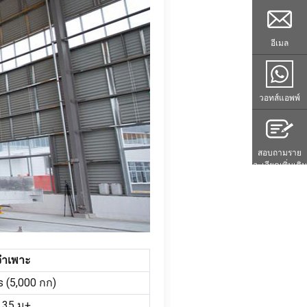
อีเมล
วอทส์แอพพ์
สอบถามราย
ละเอียดเพิ่มเติม
จำเพาะ
s
(5,000 กก)
35 ม+