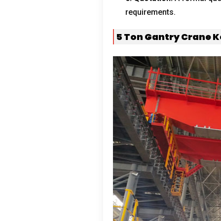
requirements
.
5
Ton Gantry Crane K