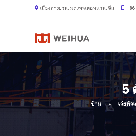
เมืองฉางยวน, มณฑลเหอหนาน, จีน
+86 
5 
บ้าน
เว่ยหัว
»