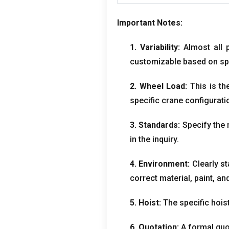
Important Notes
:
1.
Variability
:
Almost all 
customizable based on spe
2.
Wheel Load
:
This is t
specific crane configurati
3.
Standards
:
Specify the 
in the inquiry
.
4.
Environment
:
Clearly s
correct material
,
paint
,
and
5.
Hoist
:
The specific hois
6.
Quotation
:
A formal quo