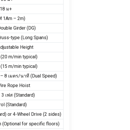
18 ม+
M 1Am – 2m
)
Double Girder
(
DG
)
Truss-type
(
Long Spans
)
Adjustable Height
 (20
m/min typical
)
 (15
m/min typical
)
8
–
8 เมตร/นาที (
Dual Speed
)
Wire Rope Hoist
/ 3 เฟส (
Standard
)
rol
(
Standard
)
ard
)
or 4-Wheel Drive
(2
sides
)
n
(
Optional for specific floors
)