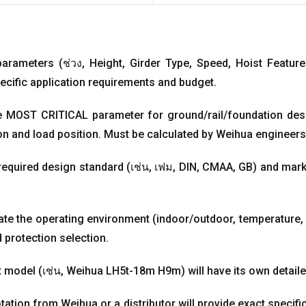
parameters
(ช่วง,
Height
,
Girder Type
,
Speed
,
Hoist Featur
cific application requirements and budget
.
he MOST CRITICAL parameter for ground/rail/foundation des
on and load position
.
Must be calculated by Weihua engineers
required design standard
(เช่น, เฟม,
DIN
,
CMAA
,
GB
)
and marke
tate the operating environment
(
indoor/outdoor
,
temperature
 protection selection
.
t model
(เช่น,
Weihua LH5t-18m H9m
)
will have its own detai
tation from Weihua or a distributor will provide exact specifi