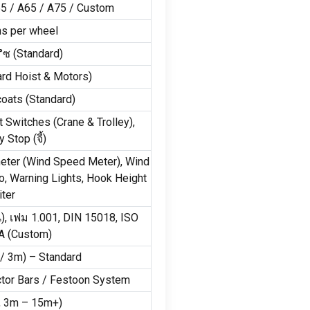
55
/
A65
/
A75
/
Custom
ns per wheel
°ซ (
Standard
)
rd Hoist
&
Motors
)
coats
(
Standard
)
it Switches
(
Crane
&
Trolley
),
y Stop
(จี้)
eter
(
Wind Speed Meter
),
Wind
o
,
Warning Lights
,
Hook Height
iter
), เฟม 1.001,
DIN
15018,
ISO
A
(
Custom
)
/ 3
m
)
– Standard
tor Bars
/
Festoon System
, 3
m – 15m+
)