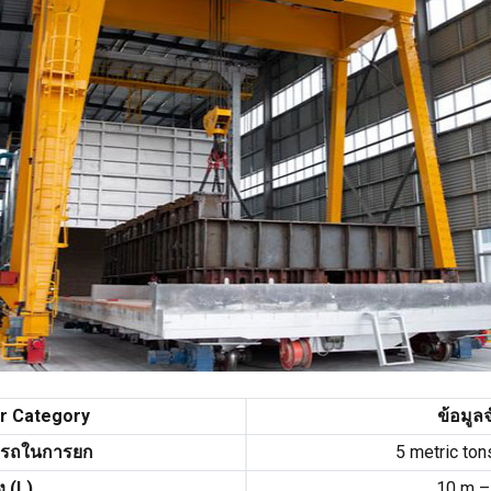
r Category
ข้อมูล
รถในการยก
5
metric ton
ง (
L
)
10
m –