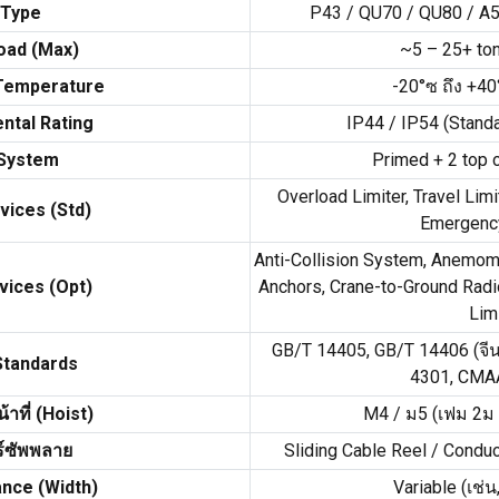
 Type
P43
/
QU70
/
QU80
/
A
oad
(
Max
)
~5 –
25+
to
Temperature
-20°ซ ถึง +40
ntal Rating
IP44
/
IP54
(
Standa
 System
Primed
+ 2
top 
Overload Limiter
,
Travel Lim
vices
(
Std
)
Emergenc
Anti-Collision System
,
Anemom
vices
(
Opt
)
Anchors
,
Crane-to-Ground Radi
Lim
GB/T
14405,
GB/T
14406 (จีน
Standards
4301,
CMA
้าที่ (
Hoist
)
M4
/ ม5 (เฟม 2ม 
์ซัพพลาย
Sliding Cable Reel
/
Conduc
ance
(
Width
)
Variable
(เช่น