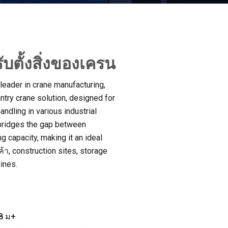
บตั้งสิ่งของเครน
 leader in crane manufacturing
,
antry crane solution
,
designed for
handling in various industrial
 bridges the gap between
ing capacity
,
making it an ideal
ค้า,
construction sites
,
storage
lines
.
8 ม+