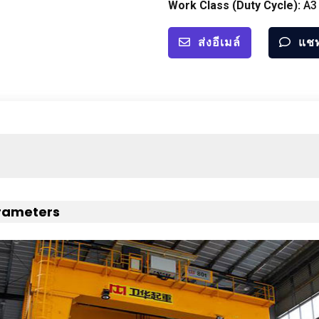
Work Class
(
Duty Cycle
):
A3
ส่งอีเมล์
แช
arameters