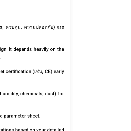
es
, ควบคุม, ความปลอดภัย)
are
ign
.
It depends heavily on the
.
t certification
(เช่น,
CE
)
early
,
humidity
,
chemicals
,
dust
)
for
led parameter sheet
.
cations based on your detailed