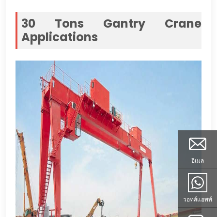
30
Tons Gantry Crane
Applications
อีเมล
วอทส์แอพพ์