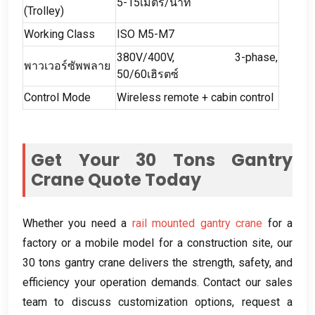
5-15เมตร/นาที
(
Trolley
)
Working Class
ISO M5-M7
380
V/400V
, 3-
phase
,
พาวเวอร์ซัพพลาย
50/60เฮิรตซ์
Control Mode
Wireless remote
+
cabin control
Get Your
30
Tons Gantry
Crane Quote Today
Whether you need a
rail mounted gantry crane
for a
factory or a mobile model for a construction site
,
our
30
tons gantry crane delivers the strength
,
safety
,
and
efficiency your operation demands
.
Contact our sales
team to discuss customization options
,
request a