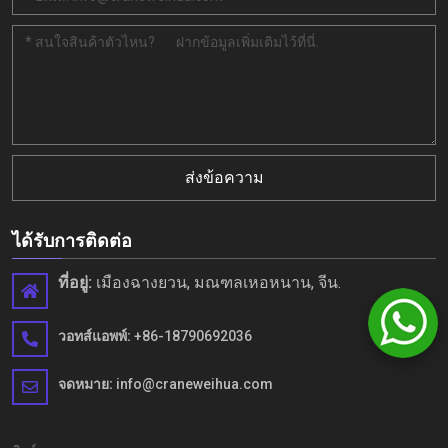
ส่งข้อความ
ได้รับการติดต่อ
ที่อยู่:
เมืองฉางยวน, มณฑลเหอหนาน, จีน.
วอทส์แอพพ์:
+86-18790692036
จดหมาย:
info@craneweihua.com