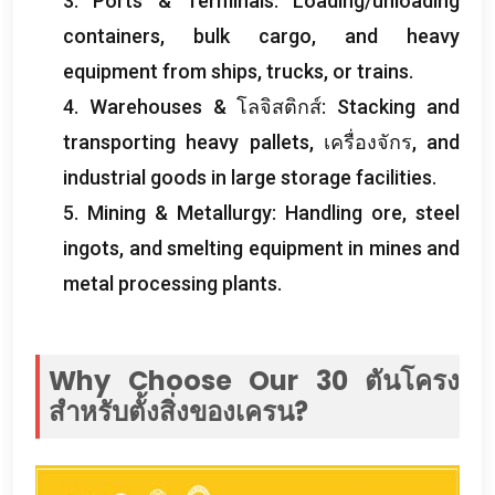
3.
Ports
&
Terminals
:
Loading/unloading
containers
,
bulk cargo
,
and heavy
equipment from ships
,
trucks
,
or trains
.
4.
Warehouses
& โลจิสติกส์:
Stacking and
transporting heavy pallets
, เครื่องจักร,
and
industrial goods in large storage facilities
.
5.
Mining
&
Metallurgy
:
Handling ore
,
steel
ingots
,
and smelting equipment in mines and
metal processing plants
.
Why Choose Our
30 ตันโครง
สำหรับตั้งสิ่งของเครน?