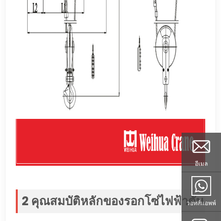
อีเมล
2 คุณสมบัติหลักของรอกโซ่ไฟฟ้าตัน
วอทส์แอพพ์