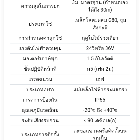
3ม. มาตรฐาน (กำหนดเอง
ความสูงในการยก
ได้ถึง 30m)
เหล็กโลหะผสม G80, ชุบ
ประเภทโซ่
สังกะสี
การกำหนดค่าลูกโซ่
ฤดูใบไม้ร่วงเดียว
แรงดันไฟฟ้าควบคุม
24วีหรือ 36V
มอเตอร์เอาท์พุต
1.5 กิโลวัตต์
ชั้นปฏิบัติหน้าที่
ม5 (เฟม 2ม)
เกรดฉนวน
เอฟ
ประเภทเบรก
แม่เหล็กไฟฟ้ากระแสตรง
เกรดการป้องกัน
IP55
อุณหภูมิแวดล้อม
-20°ซ ถึง +40°ซ
ระดับเสียงรบกวน
≤ 80 เดซิเบล(ก)
ตะขอแขวนหรือติดตั้งบน
ประเภทการติดตั้ง
รถเข็น