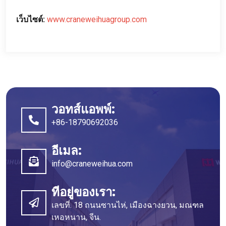
เว็บไซต์:
www.craneweihuagroup.com
วอทส์แอพพ์:
+86-18790692036
อีเมล:
info@craneweihua.com
ที่อยู่ของเรา:
เลขที่. 18 ถนนซานไห่, เมืองฉางยวน, มณฑล
เหอหนาน, จีน.