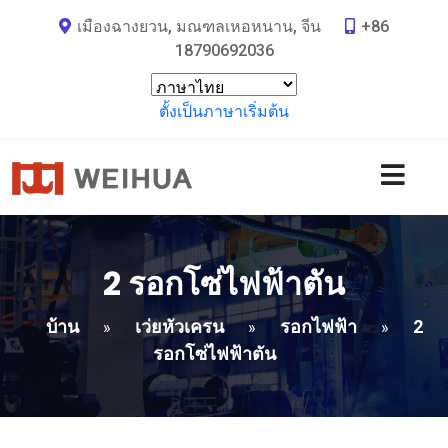
เมืองฉางยวน, มณฑลเหอหนาน, จีน
+86
18790692036
ตั้งเป็นภาษาเริ่มต้น
2 รอกโซ่ไฟฟ้าตัน
บ้าน
เว่ยหัวเครน
รอกไฟฟ้า
2
»
»
»
รอกโซ่ไฟฟ้าตัน