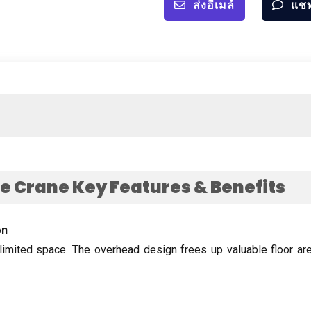
ส่งอีเมล์
แช
e Crane Key Features
&
Benefits
on
limited space
.
The overhead design frees up valuable floor ar