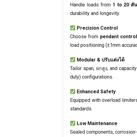
Handle loads from
1
to
20 ตั
durability and longevity
.
Precision Control
Choose from
pendant contro
load positioning
(
±1mm accura
Modular
& ปรับแต่งได้
Tailor span
, ยกสูง,
and capacity
duty
)
configurations
.
Enhanced Safety
Equipped with overload limiter
standards
.
Low Maintenance
Sealed components
,
corrosion-