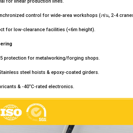
eal for linear production lines
.
nchronized control for wide-area workshops
(เช่น, 2-4
cranes
ct for low-clearance facilities
(<6
m height
).
ering
55 protection for metalworking/forging shops
.
Stainless steel hoists
&
epoxy-coated girders
.
bricants
& -40
°C-rated electronics
.