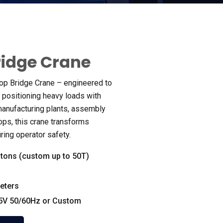
idge Crane
op Bridge Crane – engineered to
 positioning heavy loads with
manufacturing plants
,
assembly
hops
,
this crane transforms
ring operator safety
.
 tons
(
custom up to 50T
)
eters
5V 50/60Hz or Custom