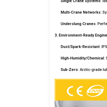
Single Crane Systems
:
Id
Multi-Crane Networks
:
Sy
Underslung Cranes
:
Perfe
3.
Environment-Ready Engine
Dust/Spark-Resistant
:
IP
High-Humidity/Chemical
:
Sub-Zero
:
Arctic-grade lu