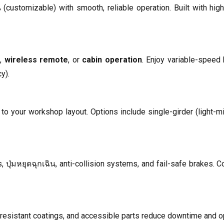
น
(
customizable
)
with smooth
,
reliable operation
.
Built with hig
l
,
wireless remote
,
or
cabin operation
.
Enjoy variable-speed h
cy
).
 to your workshop layout
.
Options include single-girder
(
light-m
s
, ปุ่มหยุดฉุกเฉิน,
anti-collision systems
,
and fail-safe brakes
.
C
resistant coatings
,
and accessible parts reduce downtime and o