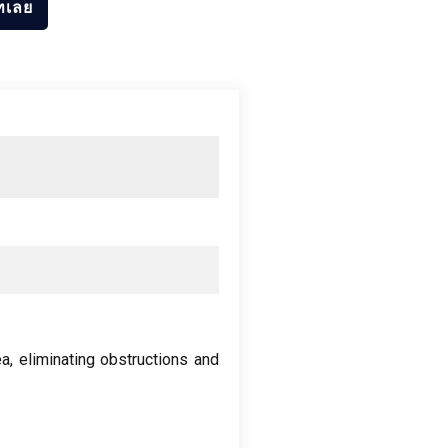
ทเลย
ea
,
eliminating obstructions and