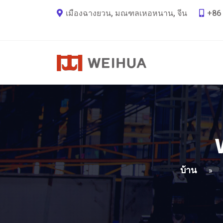
เมืองฉางยวน, มณฑลเหอหนาน, จีน
+86 
บ้าน
»