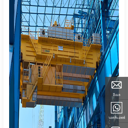
อีเมล
วอทส์แอพพ์