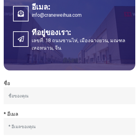
อีเมล:
info@craneweihua.com
ที่อยู่ของเรา:
เลขที่. 18 ถนนซานไห่, เมืองฉางยวน, มณฑล
เหอหนาน, จีน.
ชื่อ
* อีเมล