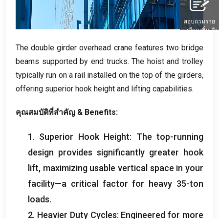
สอบถามราย
ละเอียดเพิ่มเติม
The double girder overhead crane features two bridge
beams supported by end trucks
.
The hoist and trolley
typically run on a rail installed on the top of the girders
,
offering superior hook height and lifting capabilities
.
คุณสมบัติที่สำคัญ &
Benefits
:
1.
Superior Hook Height
:
The top-running
design provides significantly greater hook
lift
,
maximizing usable vertical space in your
facility—a critical factor for heavy 35-ton
loads
.
2.
Heavier Duty Cycles
:
Engineered for more