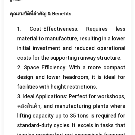
คุณสมบัติที่สำคัญ &
Benefits
:
1.
Cost-Effectiveness
:
Requires less
material to manufacture
,
resulting in a lower
initial investment and reduced operational
costs for the supporting runway structure
.
2.
Space Efficiency
:
With a more compact
design and lower headroom
,
it is ideal for
facilities with height restrictions
.
3.
Ideal Applications
:
Perfect for workshops
,
คลังสินค้า,
and manufacturing plants where
lifting capacity up to
35
tons is required for
standard-duty cycles
.
It excels in tasks that
involve precise but not excessively frequent