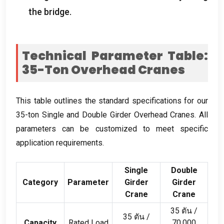
the bridge
.
Technical Parameter Table
:
35-
Ton Overhead Cranes
This table outlines the standard specifications for our
35-ton Single and Double Girder Overhead Cranes
.
All
parameters can be customized to meet specific
application requirements
.
Single
Double
Category
Parameter
Girder
Girder
Crane
Crane
35 ตัน /
35 ตัน /
Capacity
Rated Load
70,000