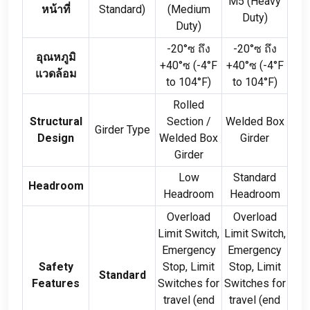
M5
(
Heavy
หน้าที่
Standard
)
(
Medium
Duty
)
Duty
)
-20°ซ ถึง
-20°ซ ถึง
อุณหภูมิ
+40°ซ (-4
°F
+40°ซ (-4
°F
แวดล้อม
to 104°F
)
to 104°F
)
Rolled
Structural
Section
/
Welded Box
Girder Type
Design
Welded Box
Girder
Girder
Low
Standard
Headroom
Headroom
Headroom
Overload
Overload
Limit Switch
,
Limit Switch
,
Emergency
Emergency
Safety
Stop
,
Limit
Stop
,
Limit
Standard
Features
Switches for
Switches for
travel
(
end
travel
(
end