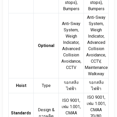
stops
),
stops
),
Bumpers
Bumpers
Anti-Sway
Anti-Sway
System
,
System
,
Weigh
Weigh
Indicator
,
Indicator
,
Advanced
Optional
Advanced
Collision
Collision
Avoidance
,
Avoidance
,
CCTV
,
CCTV
Maintenance
Walkway
รอกสลิง
รอกสลิง
Hoist
Type
ไฟฟ้า
ไฟฟ้า
ISO
9001,
ISO
9001,
เฟม 1.001,
เฟม 1.001,
Design
&
CMAA
Standards
CMAA
การผลิต
70/80,