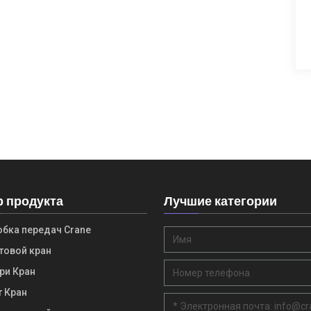
р продукта
Лучшие категории
бка передач Crane
овой кран
ри Кран
 Кран