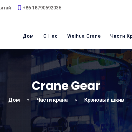
Китай
+86 18790692036
Дом
О Нас
Weihua Crane
Части К
Crane Gear
Дом
Части крана
Крэновый шкив
»
»