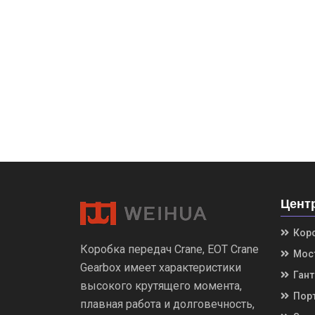
Цент
Коро
Коробка передач Crane, EOT Crane
Мост
Gearbox имеет характеристики
Гант
высокого крутящего момента,
Порт
плавная работа и долговечность,