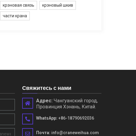
крэновая связь
крэновый шкив
части крана
Свяжитесь с нами
Адрес:
Чангуанский город,
Провинция Хэнань, Китай.
WhatsApp:
+86-18790692036
Почта:
info@craneweihua.com