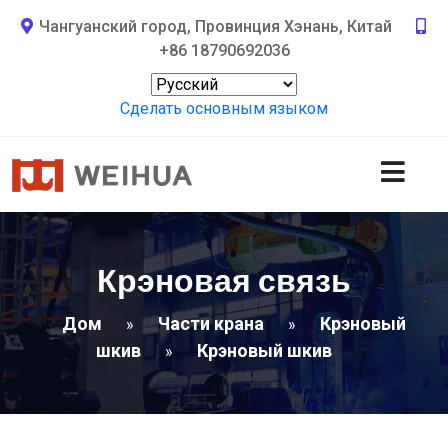
Чангуанский город, Провинция Хэнань, Китай
+86 18790692036
Сделать основным языком
Крэновая связь
Дом
Части крана
Крэновый
»
»
шкив
Крэновый шкив
»