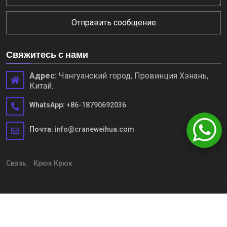
Отправить сообщение
Свяжитесь с нами
Адрес:
Чангуанский город, Провинция Хэнань,
Китай.
WhatsApp:
+86-18790692036
Почта:
info@craneweihua.com
Связь:
Крюк Крюк
Copyright © Henan Weihua Heavy Machinery Co., Ltd. Все права
защищены
Sitemap