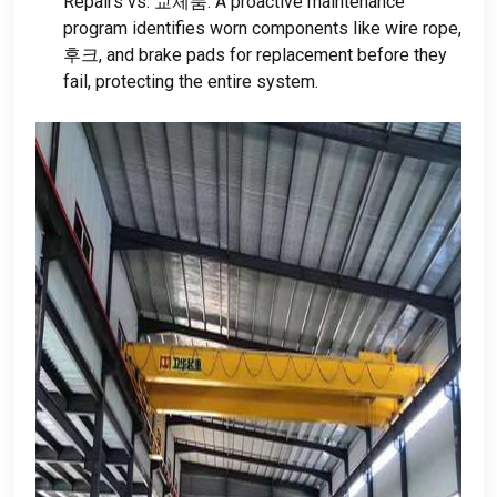
Repairs vs
. 교체품:
A proactive maintenance
program identifies worn components like wire rope
,
후크,
and brake pads for replacement before they
fail
,
protecting the entire system
.