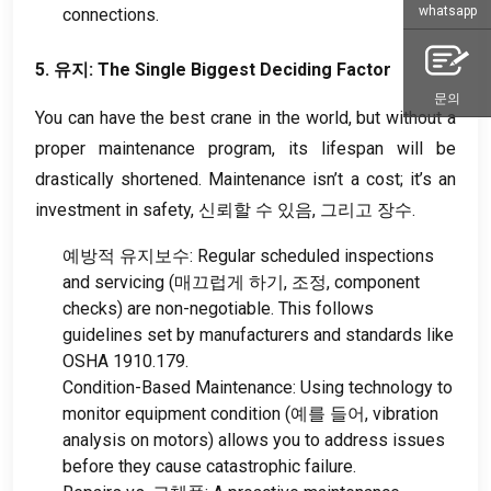
whatsapp
connections
.
5. 유지:
The Single Biggest Deciding Factor
문의
You can have the best crane in the world
,
but without a
proper maintenance program
,
its lifespan will be
drastically shortened
.
Maintenance isn’t a cost
;
it’s an
investment in safety
, 신뢰할 수 있음, 그리고 장수.
예방적 유지보수:
Regular scheduled inspections
and servicing
(매끄럽게 하기, 조정,
component
checks
)
are non-negotiable
.
This follows
guidelines set by manufacturers and standards like
OSHA
1910.179.
Condition-Based Maintenance
:
Using technology to
monitor equipment condition
(예를 들어,
vibration
analysis on motors
)
allows you to address issues
before they cause catastrophic failure
.