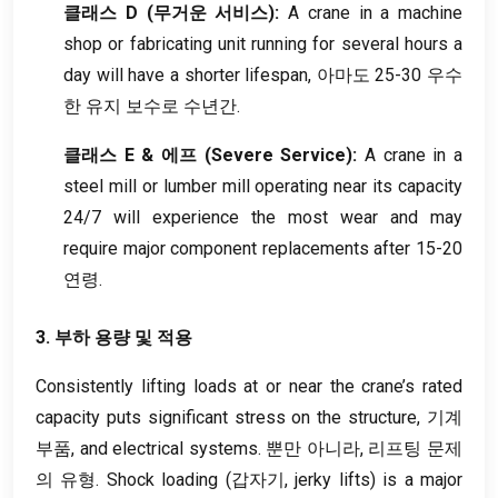
클래스 D (무거운 서비스):
A crane in a machine
shop or fabricating unit running for several hours a
day will have a shorter lifespan
, 아마도 25-30 우수
한 유지 보수로 수년간.
클래스 E & 에프 (
Severe Service
):
A crane in a
steel mill or lumber mill operating near its capacity
24/7
will experience the most wear and may
require major component replacements after
15-20
연령.
3. 부하 용량 및 적용
Consistently lifting loads at or near the crane’s rated
capacity puts significant stress on the structure
, 기계
부품,
and electrical systems
. 뿐만 아니라, 리프팅 문제
의 유형.
Shock loading
(갑자기,
jerky lifts
)
is a major