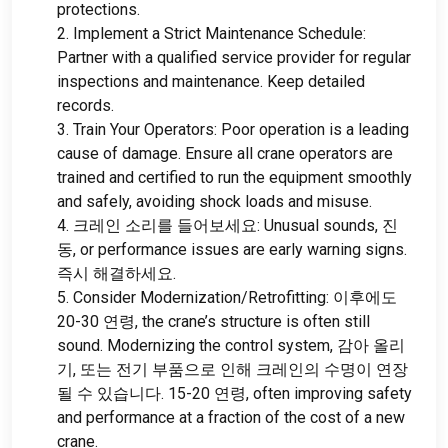
protections
.
2.
Implement a Strict Maintenance Schedule
:
Partner with a qualified service provider for regular
inspections and maintenance
.
Keep detailed
records
.
3.
Train Your Operators
:
Poor operation is a leading
cause of damage
.
Ensure all crane operators are
trained and certified to run the equipment smoothly
and safely
,
avoiding shock loads and misuse
.
4. 크레인 소리를 들어보세요:
Unusual sounds
, 진
동,
or performance issues are early warning signs
.
즉시 해결하세요.
5.
Consider Modernization/Retrofitting
: 이후에도
20-30 연령,
the crane’s structure is often still
sound
.
Modernizing the control system
, 감아 올리
기, 또는 전기 부품으로 인해 크레인의 수명이 연장
될 수 있습니다. 15-20 연령,
often improving safety
and performance at a fraction of the cost of a new
crane
.