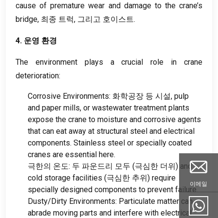
cause of premature wear and damage to the crane’s
bridge
, 최종 트럭, 그리고 호이스트.
4. 운영 환경
The environment plays a crucial role in crane
deterioration
:
Corrosive Environments
: 화학공장 등 시설,
pulp
and paper mills
,
or wastewater treatment plants
expose the crane to moisture and corrosive agents
that can eat away at structural steel and electrical
components
.
Stainless steel or specially coated
cranes are essential here
.
극한의 온도: 두 파운드리 모두 (극심한 더위)
and
cold storage facilities
(극심한 추위)
require
이메일
specially designed components to prevent failure
.
Dusty/Dirty Environments
:
Particulate matter can
abrade moving parts and interfere with electrical