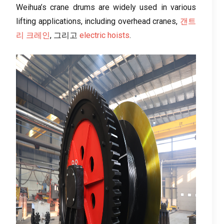
Weihua’s crane drums are widely used in various
lifting applications
,
including overhead cranes
,
갠트
리 크레인
, 그리고
electric hoists
.