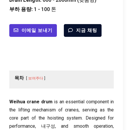
부하 용량:
1 - 100 톤
이메일 보내기
지금 채팅
목차
보여주다
Weihua crane drum
is an essential component in
the lifting mechanism of cranes
,
serving as the
core part of the hoisting system
.
Designed for
performance
, 내구성,
and smooth operation
,