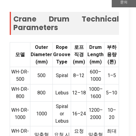
문의
Crane Drum Technical
Parameters
Outer
Rope
로프
Drum
부하
모델
Diameter
Groove
직경
Length
용량
(mm)
Type
(mm)
(mm)
(톤)
WH-DR-
600
–
500
Spiral
8
–12
1
–5
500
1000
WH-DR-
1000
–
800
Lebus
12
–18
5
–10
800
1600
Spiral
WH-DR-
1200
–
10
–
1000
or
16
–24
1000
2000
20
Lebus
WH-DR-
요청
최대
맞춤형
요청 시
맞춤형