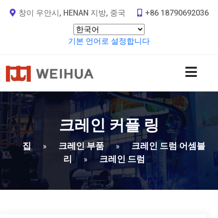
창이 우안시, HENAN 지방, 중국
+86 18790692036
기본 언어로 설정합니다
크레인 커플 링
집
크레인 부품
크레인 드럼 어셈블
»
»
리
크레인 드럼
»