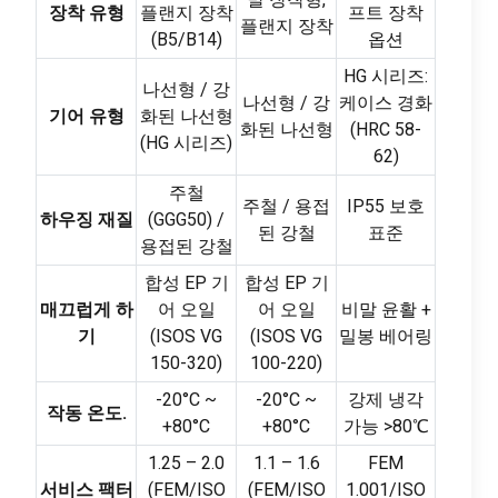
장착 유형
플랜지 장착
프트 장착
플랜지 장착
(B5/B14)
옵션
HG 시리즈:
나선형 / 강
나선형 / 강
케이스 경화
기어 유형
화된 나선형
화된 나선형
(HRC 58-
(HG 시리즈)
62)
주철
주철 / 용접
IP55 보호
하우징 재질
(GGG50) /
된 강철
표준
용접된 강철
합성 EP 기
합성 EP 기
매끄럽게 하
어 오일
어 오일
비말 윤활 +
기
(ISOS VG
(ISOS VG
밀봉 베어링
150-320)
100-220)
-20°C ~
-20°C ~
강제 냉각
작동 온도.
+80°C
+80°C
가능 >80℃
1.25 – 2.0
1.1 – 1.6
FEM
서비스 팩터
(FEM/ISO
(FEM/ISO
1.001/ISO