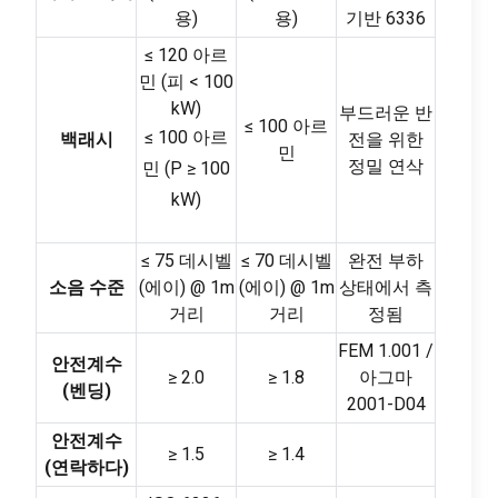
용)
용)
기반 6336
≤ 120 아르
민 (피 < 100
kW)
부드러운 반
≤ 100 아르
≤ 100 아르
백래시
전을 위한
민
정밀 연삭
민 (P ≥ 100
kW)
≤ 75 데시벨
≤ 70 데시벨
완전 부하
소음 수준
(에이) @ 1m
(에이) @ 1m
상태에서 측
거리
거리
정됨
FEM 1.001 /
안전계수
≥ 2.0
≥ 1.8
아그마
(벤딩)
2001-D04
안전계수
≥ 1.5
≥ 1.4
(연락하다)