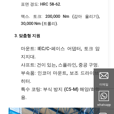
표면 경도: HRC 58-62.
맥스. 토크: 200,000 Nm (감아 올리기),
30,000 Nm (트롤리).
3. 맞춤형 지원
마운트: IEC/C-페이스 어댑터, 토크 암
지지대.
샤프트: 건이 있는, 스플라인, 중공 구멍.
부속품: 인코더 마운트, 보조 드라이브,
히터.
이메일
특수 코팅: 부식 방지 (C5-M) 해양/화학
용.
whatsapp