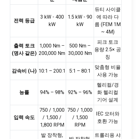
듀티 사이클
3 kW - 400
1.5 kW - 90
에 따라 다
전력 등급
kW
kW
름 (FEM 1M
~ 4M)
피크 토크
출력 토크
1,000 Nm –
500 Nm –
용량 2.5× 공
(명사 같은)
200,000 Nm
30,000 Nm
칭
맞춤형 비율
감속비 (나)
10:1 – 200:1
5:1 – 80:1
사용 가능
헬리컬/경
능률
94% – 98%
92% – 96%
화 헬리컬
기어 설계
750 / 1,000
750 / 1,000
IEC 모터와
입력 속도
/ 1,500 /
/ 1,500
호환 가능
1,800 RPM
RPM
발 장착형,
트롤리용 샤
발 장착형,