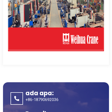
ada apa:
+86-18790692036