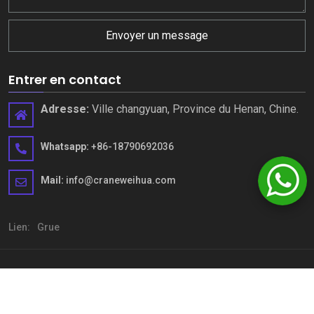
Envoyer un message
Entrer en contact
Adresse:
Ville changyuan, Province du Henan, Chine.
Whatsapp:
+86-18790692036
Mail:
info@craneweihua.com
Lien:
Grue
Copyright © Henan Weihua Heavy Machinery Co., Ltd. Tous droits
réservés
sitemap