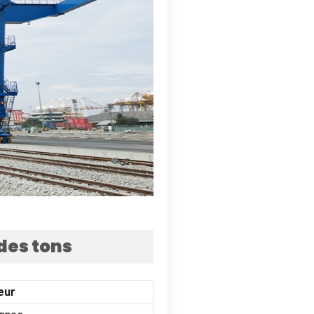
des tons
eur