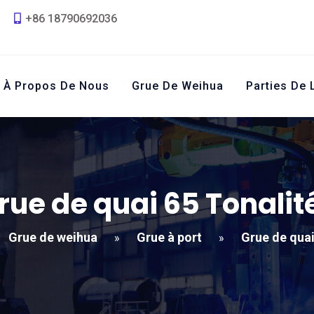
+86 18790692036
À Propos De Nous
Grue De Weihua
Parties De 
rue de quai 65 Tonalit
Grue de weihua
Grue à port
Grue de quai
»
»