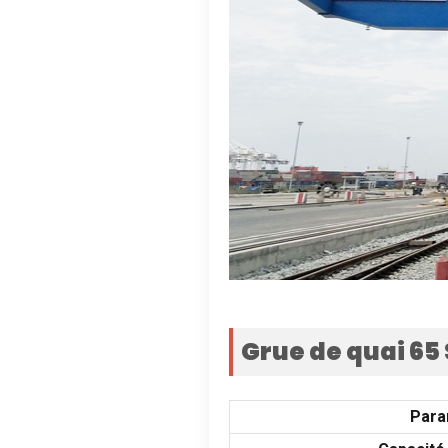
Grue de quai 65
Para