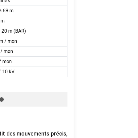
onnes
à 68 m
 m
/ 20 m (BAR)
m / mon
 / mon
/ mon
/ 10 kV
e
ntit des mouvements précis,