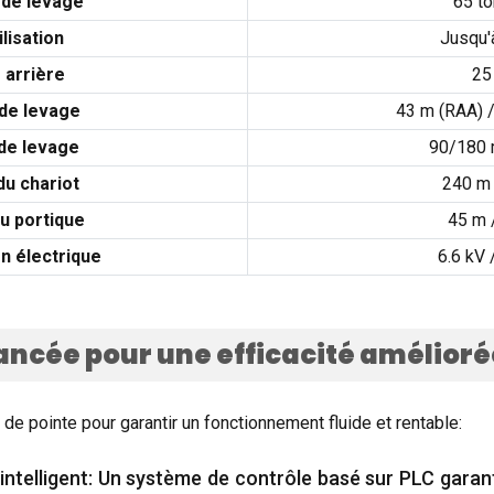
 de levage
65 t
lisation
Jusqu'
 arrière
25
de levage
43 m (RAA) 
de levage
90/180 
du chariot
240 m
u portique
45 m 
n électrique
6.6 kV 
ncée pour une efficacité amélioré
de pointe pour garantir un fonctionnement fluide et rentable:
intelligent: Un système de contrôle basé sur PLC gara