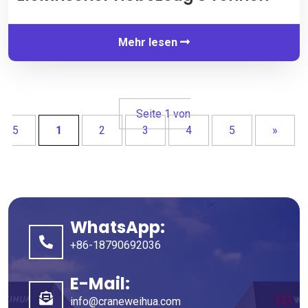
Mehr lesen
Seite 1 von
5
1
2
3
4
5
»
WhatsApp:
+86-18790692036
E-Mail:
info@craneweihua.com