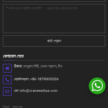
বার্তা প্রেরণ
যোগাযোগ পেতে
ঠিকানা:
চাংয়ুয়ান সিটি, হেনান প্রদেশ, চীন.
হোয়াটসঅ্যাপ:
+86-18790692036
মেল:
info@craneweihua.com
লিঙ্ক:
ক্রেন হুক