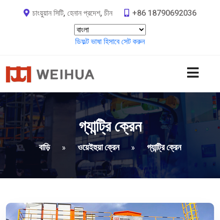
চাংয়ুয়ান সিটি, হেনান প্রদেশ, চীন
+86 18790692036
ডিফল্ট ভাষা হিসাবে সেট করুন
গ্যান্ট্রি ক্রেন
বাড়ি
ওয়েইহুয়া ক্রেন
গ্যান্ট্রি ক্রেন
»
»