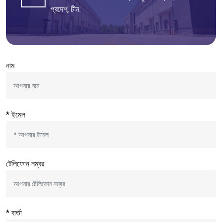
প্রদেশ, চীন.
নাম
* ইমেল
টেলিফোন নম্বর
* বার্তা