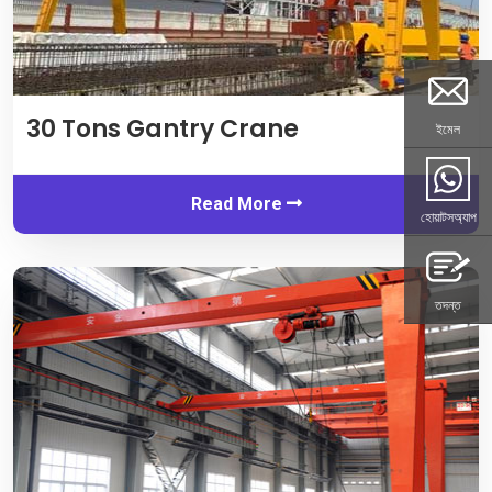
30
Tons Gantry Crane
ইমেল
Read More
হোয়াটসঅ্যাপ
তদন্ত