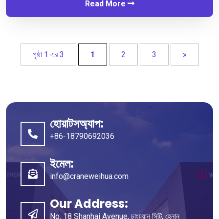
Read More
পৃষ্ঠা 1 এর 3
1
2
3
»
হোয়াটসঅ্যাপ:
+86-18790692036
ইমেল:
info@craneweihua.com
Our Address
:
No
. 18
Shanhai Avenue
, চাংয়ুয়ান সিটি, হেনান