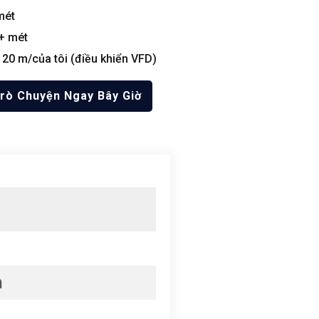
mét
+ mét
 20 m/của tôi (điều khiển VFD)
rò Chuyện Ngay Bây Giờ
h