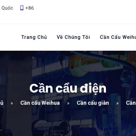
g Quốc
+86
Trang Chủ
Về Chúng Tôi
Cần Cẩu Weih
Cần cẩu điện
hủ
Cần cẩu Weihua
Cần cẩu giàn
Cần
»
»
»