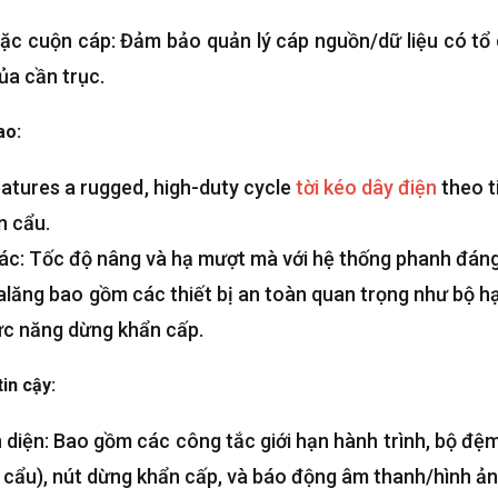
ặc cuộn cáp: Đảm bảo quản lý cáp nguồn/dữ liệu có tổ
ủa cần trục.
ao:
atures a rugged
,
high-duty cycle
tời kéo dây điện
theo t
n cẩu.
xác: Tốc độ nâng và hạ mượt mà với hệ thống phanh đáng 
alăng bao gồm các thiết bị an toàn quan trọng như bộ hạn
ức năng dừng khẩn cấp.
in cậy:
n diện: Bao gồm các công tắc giới hạn hành trình, bộ đệm
cẩu), nút dừng khẩn cấp, và báo động âm thanh/hình ản