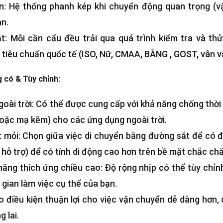
: Hệ thống phanh kép khi chuyển động quan trọng (vậ
n.
: Mỗi cần cẩu đều trải qua quá trình kiểm tra và thử 
 tiêu chuẩn quốc tế (ISO, Nữ, CMAA, BẰNG , GOST, vân vâ
g có & Tùy chỉnh:
oài trời: Có thể được cung cấp với khả năng chống thời t
oặc mạ kẽm) cho các ứng dụng ngoài trời.
 mỏi: Chọn giữa việc di chuyển bằng đường sắt để có đ
hỗ trợ) để có tính di động cao hơn trên bề mặt chắc chắ
ăng thích ứng chiều cao: Độ rộng nhịp có thể tùy chỉn
 gian làm việc cụ thể của bạn.
 điều kiện thuận lợi cho việc vận chuyển dễ dàng hơn,
 lai.