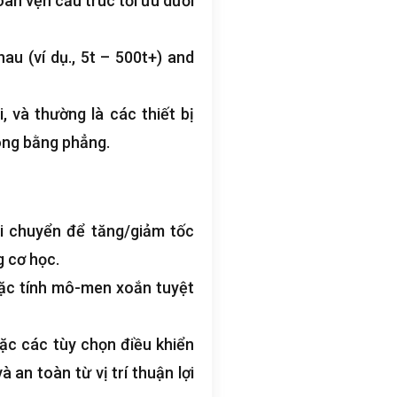
àn vẹn cấu trúc tối ưu dưới
u (ví dụ., 5
t – 500t+
)
and
, và thường là các thiết bị
hông bằng phẳng.
i chuyển để tăng/giảm tốc
g cơ học.
đặc tính mô-men xoắn tuyệt
ặc các tùy chọn điều khiển
an toàn từ vị trí thuận lợi