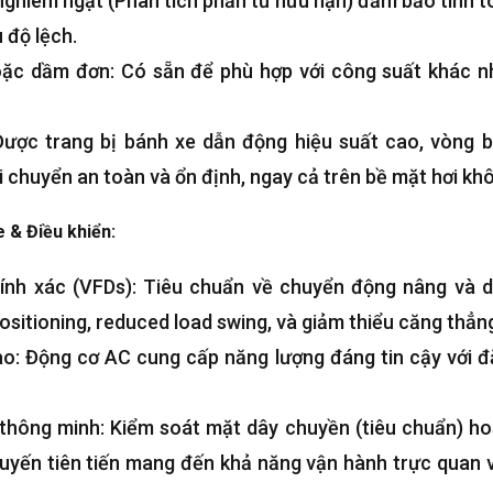
 nghiêm ngặt (Phân tích phần tử hữu hạn) đảm bảo tính to
u độ lệch.
ặc dầm đơn: Có sẵn để phù hợp với công suất khác nha
Được trang bị bánh xe dẫn động hiệu suất cao, vòng bi
i chuyển an toàn và ổn định, ngay cả trên bề mặt hơi k
e
& Điều khiển:
ính xác (
VFDs
): Tiêu chuẩn về chuyển động nâng và d
ositioning
,
reduced load swing
, và giảm thiểu căng thẳn
ao: Động cơ AC cung cấp năng lượng đáng tin cậy với 
 thông minh: Kiểm soát mặt dây chuyền (tiêu chuẩn) ho
uyến tiên tiến mang đến khả năng vận hành trực quan và 