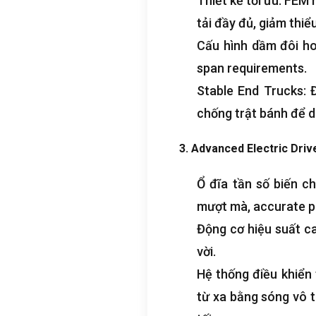
Thiết kế tối ưu: FEM
tải đầy đủ, giảm thiể
Cấu hình dầm đôi ho
span requirements
.
Stable End Trucks
: 
chống trật bánh để d
3.
Advanced Electric Driv
Ổ đĩa tần số biến ch
mượt mà,
accurate p
Động cơ hiệu suất c
vời.
Hệ thống điều khiển
từ xa bằng sóng vô t