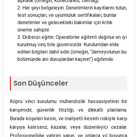
aşinalık (örneğin, Konecranes, Demag).
2. Her şeyi belgeleyin: Denetimlerin kayıtlarını tutun,
test sonuçları, ve uyumluluk sertifikaları; bunlar
denetimler ve gelecekteki bakımlar için kritik
öneme sahiptir.
3. Ekibinizi eğitin: Operatörler eğitimli değilse en iyi
kurulmuş vinç bile güvensizdir. Kurulumdan elde
edilen bilgileri dahil edin (örneğin, “demiryolunun bu
bölümünde ani duruşlardan kaçının”) eğitimde.
Son Düşünceler
Köprü vinci kurulumu mühendislik hassasiyetinin bir
karışımıdır, güvenlik titizliği, ve dikkatli planlama.
Burada köşeleri kesin, ve maliyetli kesinti riskiyle karşı
karşıya kalırsınız, kazalar, veya düzenleyici cezalar.
Profesyonelliğe yatırım yapın, ve onlarca yıl boyunca