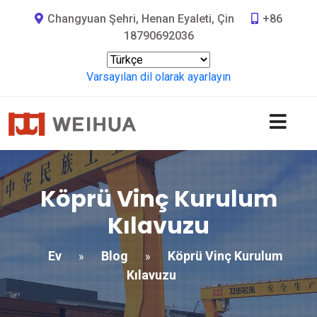
Changyuan Şehri, Henan Eyaleti, Çin
+86
18790692036
Varsayılan dil olarak ayarlayın
Köprü Vinç Kurulum
Kılavuzu
Ev
Blog
Köprü Vinç Kurulum
»
»
Kılavuzu