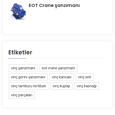
EOT Crane şanzımanı
Etiketler
vinç şanzımanı
eot crane şanzımanı
vinç görev şanzımanı
vinç kancası
vinç seti
vinç tamburu tertibatı
vinç kuplajı
vinç kasnağı
vinç parçaları