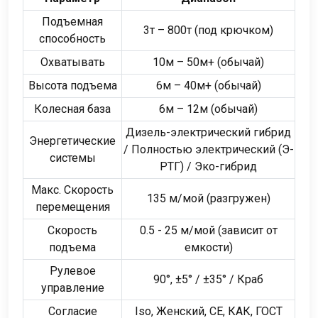
Подъемная
3т – 800т (под крючком)
способность
Охватывать
10м – 50м+ (обычай)
Высота подъема
6м – 40м+ (обычай)
Колесная база
6м – 12м (обычай)
Дизель-электрический гибрид
Энергетические
/ Полностью электрический (Э-
системы
РТГ) / Эко-гибрид
Макс. Скорость
135 м/мой (разгружен)
перемещения
Скорость
0.5 - 25 м/мой (зависит от
подъема
емкости)
Рулевое
90°, ±5° / ±35° / Краб
управление
Согласие
Iso, Женский, CE, КАК, ГОСТ