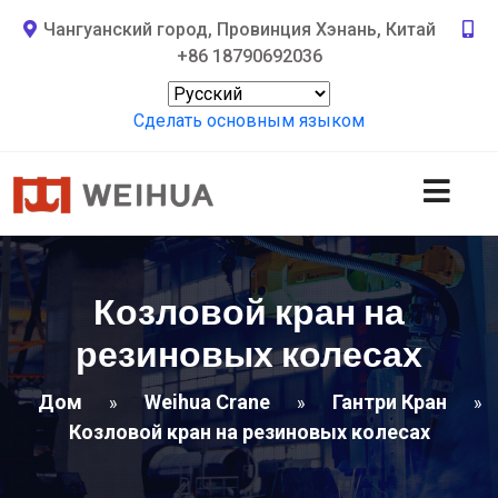
Чангуанский город, Провинция Хэнань, Китай
+86 18790692036
Сделать основным языком
Козловой кран на
резиновых колесах
Дом
Weihua Crane
Гантри Кран
»
»
»
Козловой кран на резиновых колесах