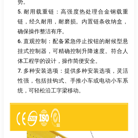
势
。
5.
耐用载重链
：
高强度热处理合金钢载重
链
，
经久耐用
，
耐磨损
。
内置链条收纳盒
，
确保操作整洁有序
。
6.
直观控制
：
配备紧急停止按钮的耐候型悬
挂式控制器
，
可精确控制升降速度
。
符合人
体工程学的设计
，
操作简便安全
。
7.
多种安装选项
：
提供多种安装选项
，
灵活
性强
，
包括挂钩式
、
手推小车或电动小车系
统
，
可轻松沿工字梁移动
。