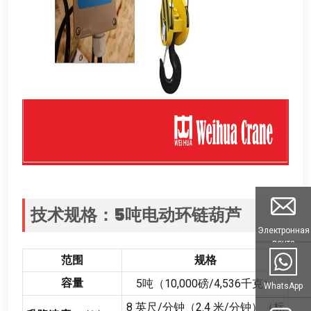
技术规格
：5
吨电动环链葫芦
Электронная
почта
范围
规格
容量
5
吨（10,000磅/4,536千克）
WhatsApp
8
英尺/分钟（2.4 米/分钟）（标