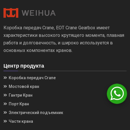
Коробка передач Crane, EOT Crane Gearbox имеет
характеристики высокого крутящего момента, плавная
работа и долговечность, и широко используется в
основных компонентах кранов.
Центр продукта
Коробка передач Crane
Мостовой кран
Гантри Кран
Порт Кран
Электрический подъемник
Части крана