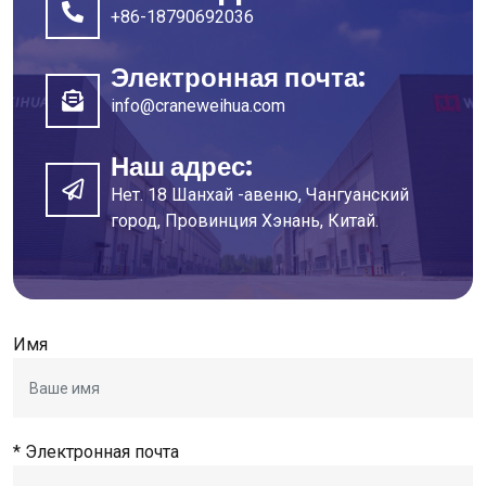
+86-18790692036
Электронная почта:
info@craneweihua.com
Наш адрес:
Нет. 18 Шанхай -авеню, Чангуанский
город, Провинция Хэнань, Китай.
Имя
* Электронная почта