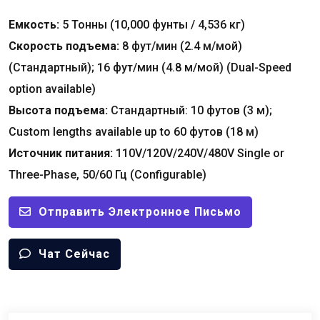
Емкость:
5 Тонны (10,000 фунты / 4,536 кг)
Скорость подъема:
8 фут/мин (2.4 м/мой)
(Стандартный); 16 фут/мин (4.8 м/мой) (
Dual-Speed
option available
)
Высота подъема:
Стандартный: 10 футов (3 м);
Custom lengths available up to
60 футов (18 м)
Источник питания:
110
V/120V/240V/480V Single or
Three-Phase
, 50/60 Гц (
Configurable
)
Отправить Электронное Письмо
Чат Сейчас