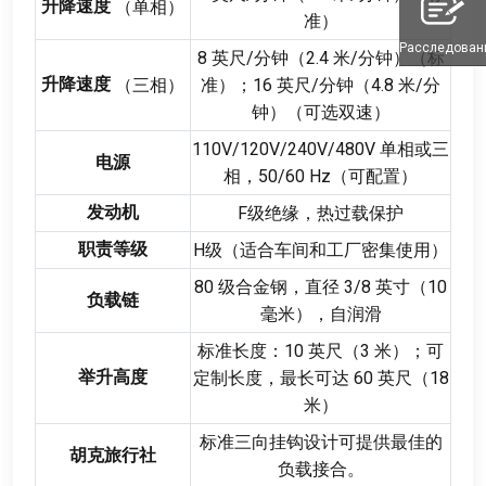
升降速度
（单相）
准）
Расследован
8
英尺/分钟（2.4 米/分钟）（标
升降速度
（三相）
准）
；16
英尺/分钟（4.8 米/分
钟）（可选双速）
110
V/120V/240V/480V 单相或三
电源
相
，50/60
Hz（可配置）
发动机
F级绝缘
，
热过载保护
职责等级
H级（适合车间和工厂密集使用）
80
级合金钢
，
直径
3/8
英寸（10
负载链
毫米）
，
自润滑
标准长度
：10
英尺（3 米）
；
可
举升高度
定制长度
，
最长可达
60
英尺（18
米）
标准三向挂钩设计可提供最佳的
胡克旅行社
负载接合
。