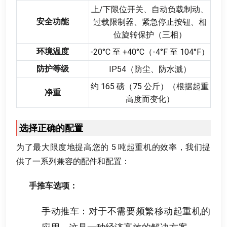
上/下限位开关
、
自动负载制动
、
安全功能
过载限制器
、
紧急停止按钮
、
相
位旋转保护（三相）
环境温度
-20
°C 至 +40°C（-4°F 至 104°F）
防护等级
IP54（防尘
、
防水溅）
约
165
磅（75 公斤）（根据起重
净重
高度而变化）
选择正确的配置
为了最大限度地提高您的
5
吨起重机的效率
，
我们提
供了一系列兼容的配件和配置
：
手推车选项
：
手动推车
：
对于不需要频繁移动起重机的