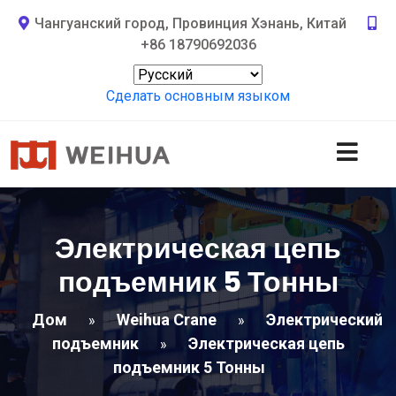
Чангуанский город, Провинция Хэнань, Китай
+86 18790692036
Сделать основным языком
Электрическая цепь
подъемник 5 Тонны
Дом
Weihua Crane
Электрический
»
»
подъемник
Электрическая цепь
»
подъемник 5 Тонны