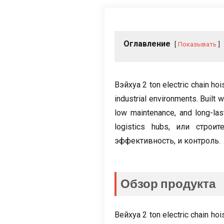
Оглавление
Показывать
Вэйхуа 2
ton electric chain hoi
industrial environments
.
Built 
low maintenance
,
and long-last
logistics hubs
, или строи
эффективность, и контроль.
Обзор продукта
Вейхуа 2
ton electric chain ho