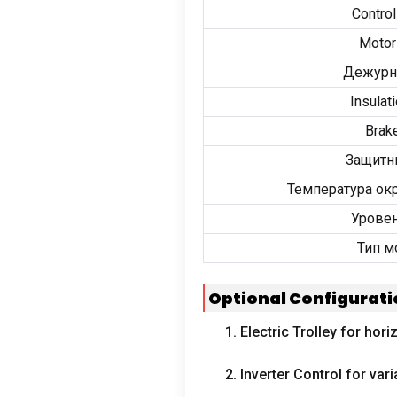
Control
Motor
Дежурн
Insulat
Brak
Защитн
Температура о
Урове
Тип м
Optional Configurat
1.
Electric Trolley for hor
2.
Inverter Control for vari