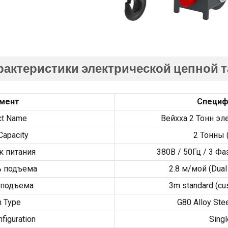
рактеристики электрической цепной т
мент
Специф
ct Name
Вейхха 2 Тонн эл
Capacity
2 Тонны 
к питания
380В / 50Гц / 3 Фаз
ь подъема
2.8 м/мой (
Dual
 подъема
3
m standard
(
cu
n Type
G80 Alloy Ste
figuration
Singl