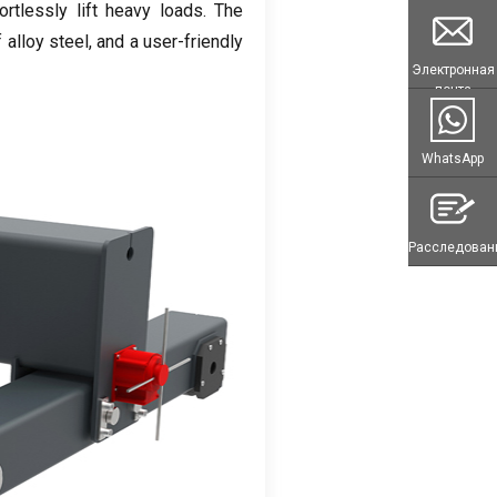
ortlessly lift heavy loads
.
The
 alloy steel
,
and a user-friendly
Электронная
почта
WhatsApp
Расследован