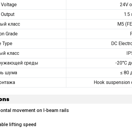
 Voltage
24
V o
 Output
1.5
ый класс
М5 (
F
ion Grade
e Type
DC Electr
ый класс
IP
кружающей среды
-20°С д
нь шума
≤ 80 
онтажа
Hook suspension o
ions
izontal movement on I-beam rails
able lifting speed