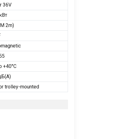
r 36V
 кВт
EM 2m
)
F
omagnetic
55
о +40°С
дБ(А)
r trolley-mounted