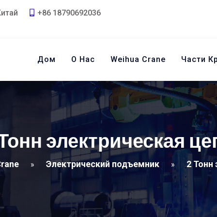
Китай
+86 18790692036
Дом
О Нас
Weihua Crane
Части К
 Тонн электрическая це
Crane
Электрический подъемник
2 Тонн
»
»