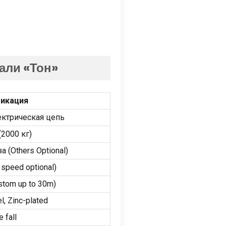
али «Тон»
икация
ектрическая цепь
(2000 кг)
а (
Others Optional
)
 speed optional
)
stom up to 30m
)
el
,
Zinc-plated
e fall