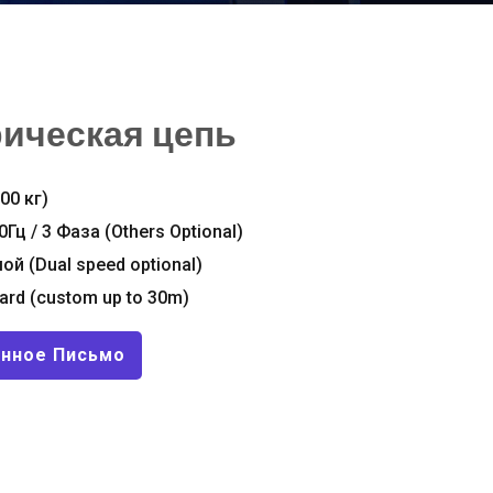
рическая цепь
00 кг)
0Гц / 3 Фаза (
Others Optional
)
мой (
Dual speed optional
)
ard
(
custom up to 30m
)
онное Письмо