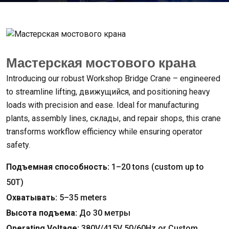
Мастерская мостового крана
Introducing our robust Workshop Bridge Crane – engineered
to streamline lifting
, движущийся,
and positioning heavy
loads with precision and ease
.
Ideal for manufacturing
plants
,
assembly lines
, склады,
and repair shops
,
this crane
transforms workflow efficiency while ensuring operator
safety
.
Подъемная способность:
1
–20 tons
(
custom up to
50T
)
Охватывать:
5
–35 meters
Высота подъема:
До 30 метры
Operating Voltage
:
380
V/415V 50/60Hz or Custom