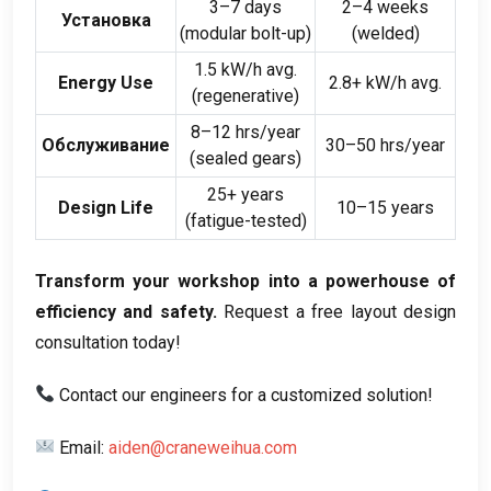
3
–7 days
2
–4 weeks
Установка
(
modular bolt-up
)
(
welded
)
1.5
kW/h avg
.
Energy Use
2.8+
kW/h avg
.
(
regenerative
)
8
–12 hrs/year
Обслуживание
30
–50 hrs/year
(
sealed gears
)
25+
years
Design Life
10
–15 years
(
fatigue-tested
)
Transform your workshop into a powerhouse of
efficiency and safety
.
Request a free layout design
consultation today
!
Contact our engineers for a customized solution
!
Email
:
aiden@craneweihua.com