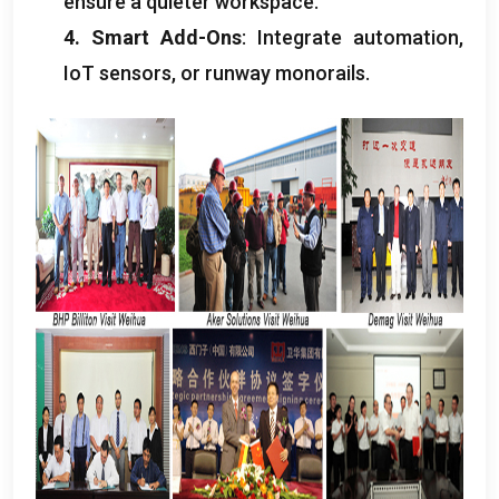
ensure a quieter workspace
.
4.
Smart Add-Ons
:
Integrate automation
,
IoT sensors
,
or runway monorails
.