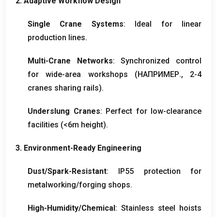
2.
Adaptive Workflow Design
Single Crane Systems
:
Ideal for linear
production lines
.
Multi-Crane Networks
:
Synchronized control
for wide-area workshops
(НАПРИМЕР., 2-4
cranes sharing rails
).
Underslung Cranes
:
Perfect for low-clearance
facilities
(<6
m height
).
3.
Environment-Ready Engineering
Dust/Spark-Resistant
:
IP55 protection for
metalworking/forging shops
.
High-Humidity/Chemical
:
Stainless steel hoists