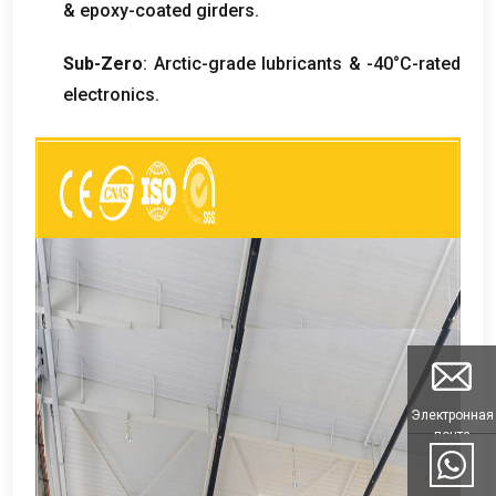
&
epoxy-coated girders
.
Sub-Zero
:
Arctic-grade lubricants
& -40
°C-rated
electronics
.
Электронная
почта