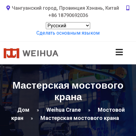
Чангуанский город, Провинция Хэнань, Китай
+86 18790692036
Сделать основным языком
Мастерская мостового
крана
Дом
Weihua Crane
Мостовой
»
»
кран
Мастерская мостового крана
»