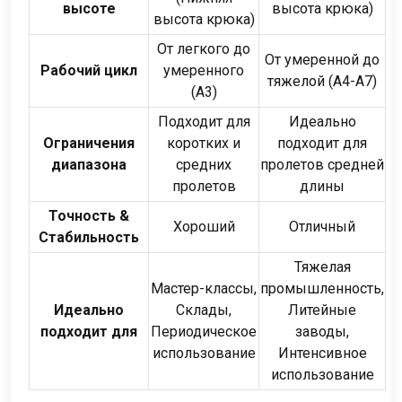
высоте
высота крюка)
высота крюка)
От легкого до
От умеренной до
Рабочий цикл
умеренного
тяжелой (А4-А7)
(А3)
Подходит для
Идеально
Ограничения
коротких и
подходит для
диапазона
средних
пролетов средней
пролетов
длины
Точность &
Хороший
Отличный
Стабильность
Тяжелая
Мастер-классы,
промышленность,
Идеально
Склады,
Литейные
подходит для
Периодическое
заводы,
использование
Интенсивное
использование