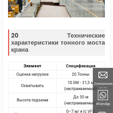
20 Технические
характеристики тонного моста
крана
Элемент
Спецификация
Оценка нагрузки
20 Тонны
10.5М - 31,5 м
Электронная
Охватывать
(настраиваемый)
почта
До 30 м
Высота подъема
(настраиваемый)
WhatsApp
0–7 м/ я (с VFD