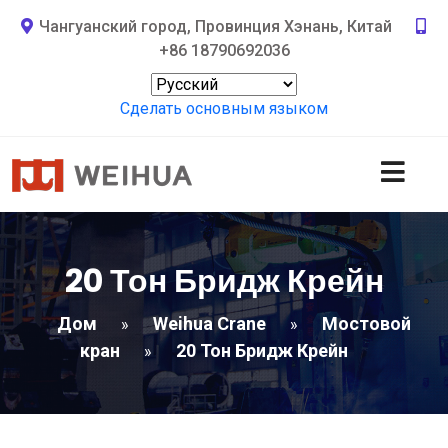
Чангуанский город, Провинция Хэнань, Китай
+86 18790692036
Сделать основным языком
20 Тон Бридж Крейн
Дом
Weihua Crane
Мостовой
»
»
кран
20 Тон Бридж Крейн
»