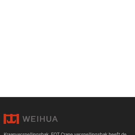
Kraanversnellingsbak, EOT Crane versnellingsbak heeft de