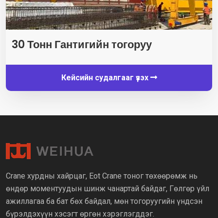
30 Тонн Гантигийн тогоруу
Кейсийн судалгааг үзэх
Crane хурдны хайрцаг, Eot Crane тоног төхөөрөмж нь
өндөр моментуудын шинж чанартай байдаг, Гөлгөр үйл
ажиллагаа ба бат бөх байдал, мөн тогоруугийн үндсэн
бүрэлдэхүүн хэсэгт өргөн хэрэглэгддэг.