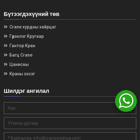
Бүтээгдэхүүний төв
Crane хурдны хайрцаг
Гүүрэнлэг Кругаар
Гантор Кран
Багц Crane
Цанисны
Краны хэсэг
Шилдэг ангилал