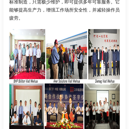
标准制造
，
只需极少维护
，
即可提供多年可靠服务
。
它
能够提高生产力
，
增强工作场所安全性
，
并减轻操作员
疲劳
。