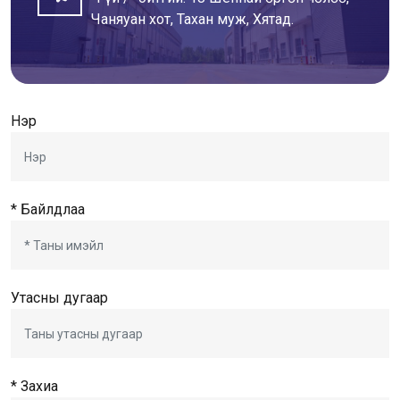
Чаняуан хот, Тахан муж, Хятад.
Нэр
* Байлдлаа
Утасны дугаар
* Захиа