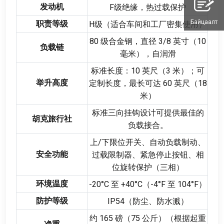
发动机
F级绝缘
，
热过载保护
Байцаалт
职责等级
H级（适合车间和工厂密集使用）
80
级合金钢
，
直径
3/8
英寸（10
负载链
毫米）
，
自润滑
标准长度
：10
英尺（3 米）
；
可
举升高度
定制长度
，
最长可达
60
英尺（18
米）
标准三向挂钩设计可提供最佳的
胡克旅行社
负载接合
。
上/下限位开关
、
自动负载制动
、
安全功能
过载限制器
、
紧急停止按钮
、
相
位旋转保护（三相）
环境温度
-20
°C 至 +40°C（-4°F 至 104°F）
防护等级
IP54（防尘
、
防水溅）
约
165
磅（75 公斤）（根据起重