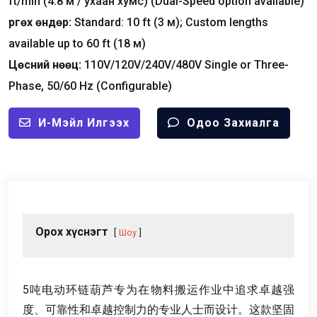
ft/min
(4.8 м / ухаан хумс) (
Dual-Speed option available
)
Өргөх өндөр:
Standard
: 10
ft
(3 м);
Custom lengths
available up to
60
ft
(18 м)
Цөсний нөөц:
110
V/120V/240V/480V Single or Three-
Phase
, 50/60
Hz
(
Configurable
)
И-Мэйл Илгээх
Одоо Захиалга
Орох хүснэгт
Шоу
5
吨电动环链葫芦专为在物料搬运作业中追求卓越强
度
、
可靠性和卓越控制力的专业人士而设计
。
这款坚固