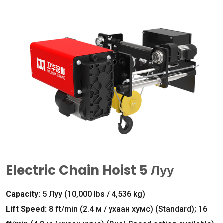
Electric Chain Hoist
5 Луу
Capacity
:
5 Луу (10,000
lbs
/ 4,536
kg
)
Lift Speed
:
8
ft/min
(2.4 м / ухаан хумс) (
Standard
); 16