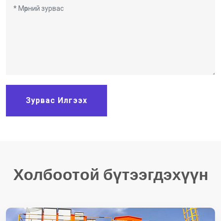
Зурвас Илгээх
Холбоотой бүтээгдэхүүн