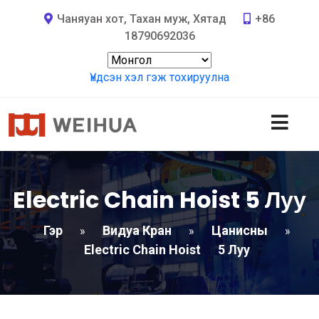
Чаняуан хот, Тахан муж, Хятад
+86
18790692036
Үндсэн хэл гэж тохируулна
Electric Chain Hoist
5 Луу
Гэр
Видуа Кран
Цанисны
»
»
»
Electric Chain Hoist
5 Луу