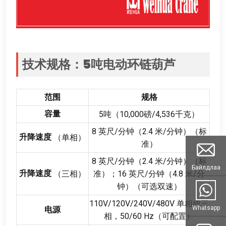
技术规格
：5
吨电动环链葫芦
范围
规格
容量
5
吨（10,000磅/4,536千克）
8
英尺/分钟（2.4 米/分钟）（标
升降速度
（单相）
准）
8
英尺/分钟（2.4 米/分钟）（标
Байлдлаа
升降速度
（三相）
准）
；16
英尺/分钟（4.8 米/分
钟）（可选双速）
110
V/120V/240V/480V 单相或三
Whatsapp
电源
相
，50/60
Hz（可配置）