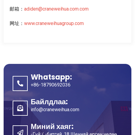
邮箱
：
adiden@craneweihua.com.com
网址
：
www.craneweihuagroup.com
Whatsapp:
+86-18790692036
Байлдлаа:
info@craneweihua.com
Миний хаяг:
-Гүй / -битгий. 18 Шеннай өргөн чөлөө,