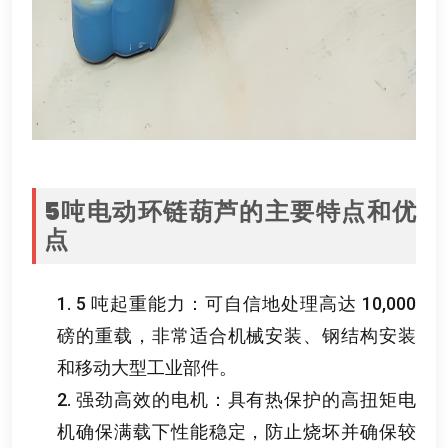
5
吨电动环链葫芦的主要特点和优
点
1. 5
吨起重能力
：
可自信地处理高达
10,000
磅的重载
，
非常适合机械安装
、
钢结构安装
和移动大型工业部件
。
2.
强劲高效的电机
：
具有热保护的高扭矩电
机确保满载下性能稳定
，
防止烧坏并确保较