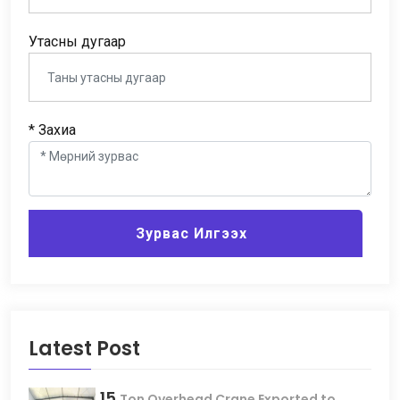
Утасны дугаар
* Захиа
Зурвас Илгээх
Latest Post
15
Ton Overhead Crane Exported to