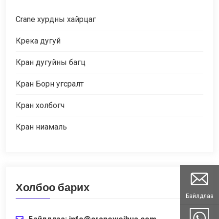
Crane хурдны хайрцаг
Крека дугуй
Кран дугуйны багц
Кран Борн угсралт
Кран холбогч
Кран ниамаль
Холбоо барих
Байлдлаа