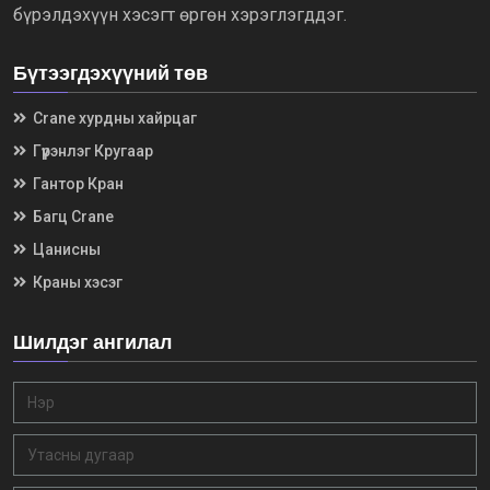
бүрэлдэхүүн хэсэгт өргөн хэрэглэгддэг.
Бүтээгдэхүүний төв
Crane хурдны хайрцаг
Гүүрэнлэг Кругаар
Гантор Кран
Багц Crane
Цанисны
Краны хэсэг
Шилдэг ангилал