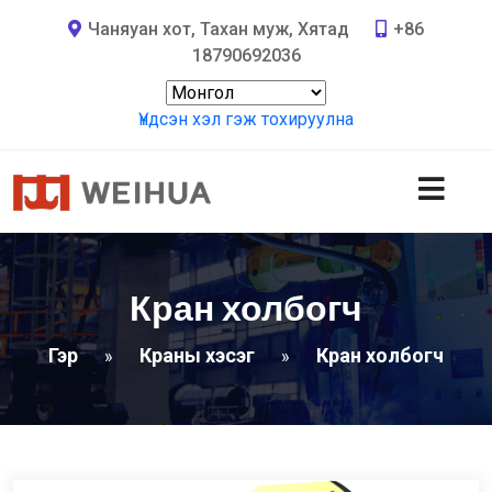
Чаняуан хот, Тахан муж, Хятад
+86
18790692036
Үндсэн хэл гэж тохируулна
Кран холбогч
Гэр
Краны хэсэг
Кран холбогч
»
»