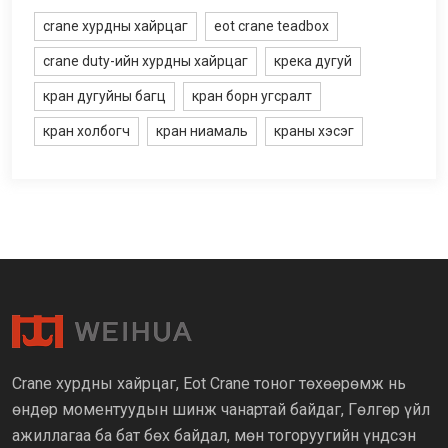
crane хурдны хайрцаг
eot crane teadbox
crane duty-ийн хурдны хайрцаг
крека дугуй
кран дугуйны багц
кран борн угсралт
кран холбогч
кран ниамаль
краны хэсэг
Crane хурдны хайрцаг, Eot Crane тоног төхөөрөмж нь
өндөр моментуудын шинж чанартай байдаг, Гөлгөр үйл
ажиллагаа ба бат бөх байдал, мөн тогоруугийн үндсэн