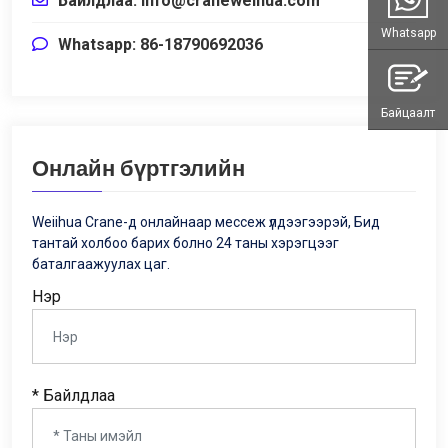
Байлдлаа:
info@craneweihua.com
Whatsapp
Whatsapp: 86-18790692036
Байцаалт
Онлайн бүртгэлийн
Weiihua Crane-д онлайнаар мессеж үлдээгээрэй, Бид
тантай холбоо барих болно 24 таны хэрэгцээг
баталгаажуулах цаг.
Нэр
* Байлдлаа