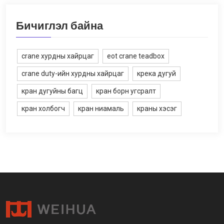
Бичиглэл байна
crane хурдны хайрцаг
eot crane teadbox
crane duty-ийн хурдны хайрцаг
крека дугуй
кран дугуйны багц
кран борн угсралт
кран холбогч
кран ниамаль
краны хэсэг