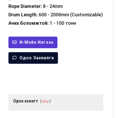
Rope Diameter
:
8 - 24
mm
Drum Length
:
600 - 2000
mm
(
Customizable
)
Ачих боломжтой:
1 - 100 тонн
И-Мэйл Илгээх
Одоо Захиалга
Орох хүснэгт
Шоу