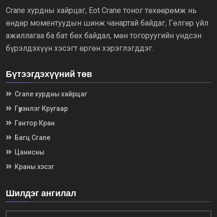
Crane хурдны хайрцаг, Eot Crane тоног төхөөрөмж нь
өндөр моментуудын шинж чанартай байдаг, Гөлгөр үйл
ажиллагаа ба бат бөх байдал, мөн тогоруугийн үндсэн
бүрэлдэхүүн хэсэгт өргөн хэрэглэгддэг.
Бүтээгдэхүүний төв
Crane хурдны хайрцаг
Гүүрэнлэг Кругаар
Гантор Кран
Багц Crane
Цанисны
Краны хэсэг
Шилдэг ангилал