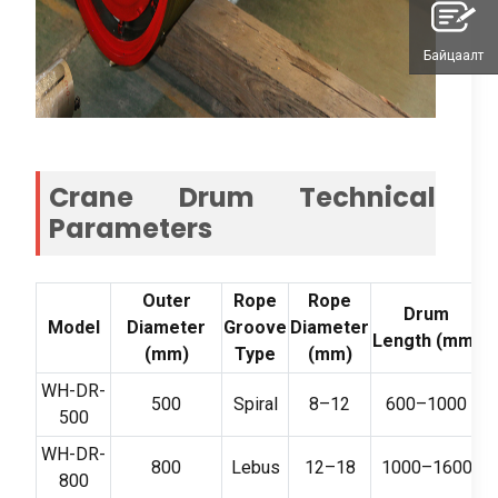
Байцаалт
Crane Drum Technical
Parameters
Outer
Rope
Rope
Drum
Model
Diameter
Groove
Diameter
б
Length
(
mm
)
(
mm
)
Type
(
mm
)
WH-DR-
500
Spiral
8
–12
600
–1000
500
WH-DR-
800
Lebus
12
–18
1000
–1600
800