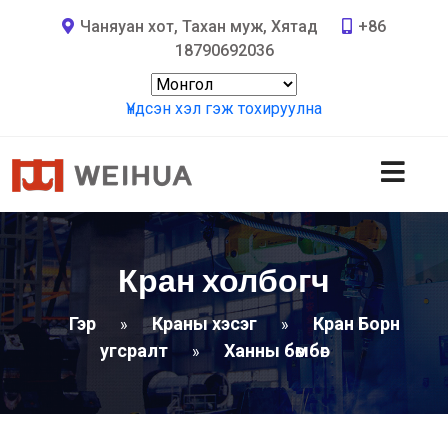
Чаняуан хот, Тахан муж, Хятад
+86
18790692036
Үндсэн хэл гэж тохируулна
Кран холбогч
Гэр
Краны хэсэг
Кран Борн
»
»
угсралт
Ханны бөмбөг
»