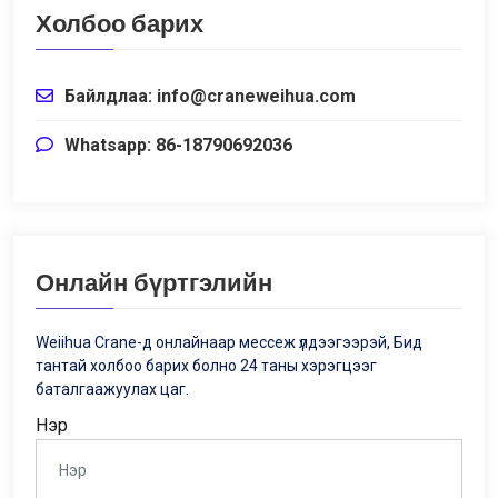
Холбоо барих
Байлдлаа:
info@craneweihua.com
Whatsapp: 86-18790692036
Онлайн бүртгэлийн
Weiihua Crane-д онлайнаар мессеж үлдээгээрэй, Бид
тантай холбоо барих болно 24 таны хэрэгцээг
баталгаажуулах цаг.
Нэр