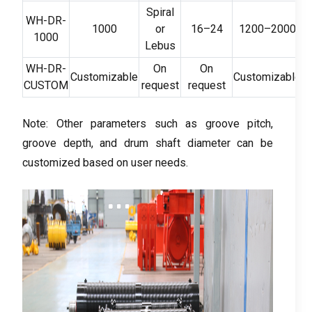
Spiral
WH-DR-
1000
or
16
–24
1200
–2000
1000
Lebus
WH-DR-
On
On
Customizable
Customizable
CUSTOM
request
request
Note
:
Other parameters such as groove pitch
,
groove depth
,
and drum shaft diameter can be
customized based on user needs
.