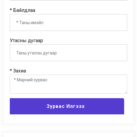
* Байлдлаа
Утасны дугаар
* Захиа
Зурвас Илгээх