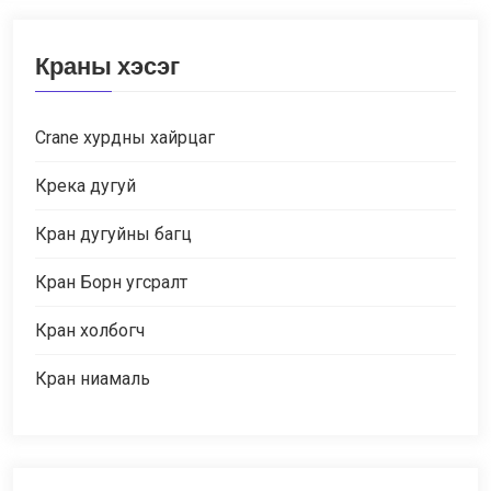
Краны хэсэг
Crane хурдны хайрцаг
Крека дугуй
Кран дугуйны багц
Кран Борн угсралт
Кран холбогч
Кран ниамаль