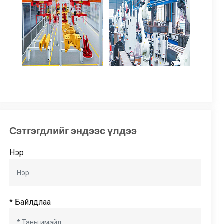
Сэтгэгдлийг эндээс үлдээ
Нэр
* Байлдлаа