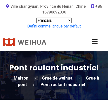
Ville changyuan, Province du Henan, Chine
+86
18790692036
Defini comme langue par défaut
Pont roulant industriel
Maison
Grue de weihua
Grue à
»
»
pont
Pont roulant industriel
»