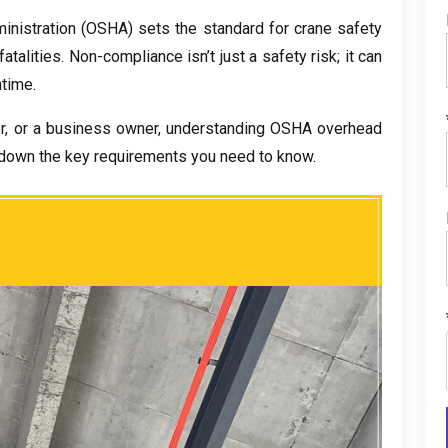
inistration
(OSHA)
sets the standard for crane safety
atalities
.
Non-compliance isn’t just a safety risk
;
it can
ntime
.
r
,
or a business owner
,
understanding OSHA overhead
 down the key requirements you need to know
.