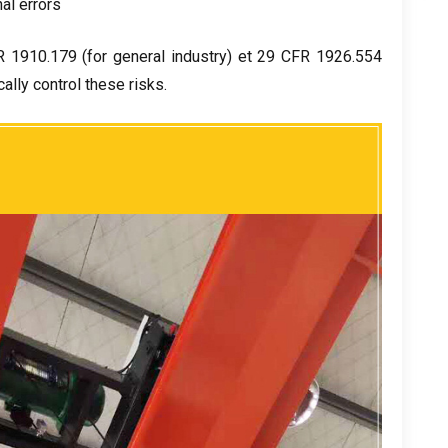
al errors
R
1910.179 (
for general industry
) et 29
CFR
1926.554
ally control these risks
.