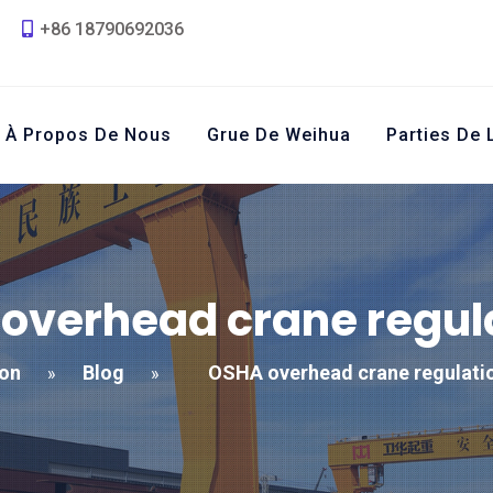
+86 18790692036
À Propos De Nous
Grue De Weihua
Parties De 
overhead crane regul
on
Blog
OSHA overhead crane regulati
»
»