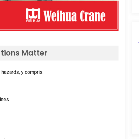
tions Matter
s hazards
, y compris:
lines