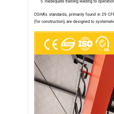
5.
Inadequate training leading to operation
OSHA’s standards
,
primarily found in
29
CF
(
for construction
),
are designed to systematic