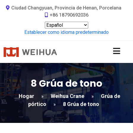
Ciudad Changyuan, Provincia de Henan, Porcelana
+86 18790692036
Establecer como idioma predeterminado
8 Grúa de tono
Hogar
Weihua Crane
Grúa de
»
»
pórtico
8 Grúa de tono
»