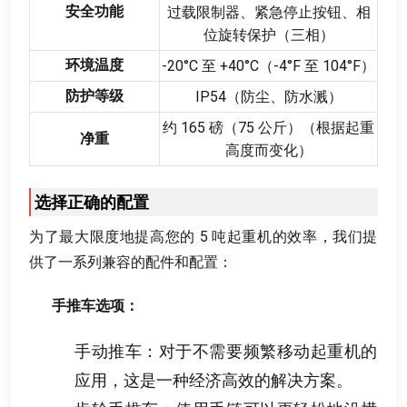
安全功能
过载限制器
、
紧急停止按钮
、
相
位旋转保护（三相）
环境温度
-20
°C 至 +40°C（-4°F 至 104°F）
防护等级
IP54（防尘
、
防水溅）
约
165
磅（75 公斤）（根据起重
净重
高度而变化）
选择正确的配置
为了最大限度地提高您的
5
吨起重机的效率
，
我们提
供了一系列兼容的配件和配置
：
手推车选项
：
手动推车
：
对于不需要频繁移动起重机的
应用
，
这是一种经济高效的解决方案
。