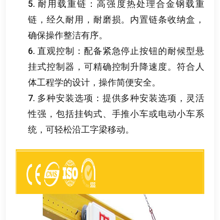
5.
耐用载重链
：
高强度热处理合金钢载重
链
，
经久耐用
，
耐磨损
。
内置链条收纳盒
，
确保操作整洁有序
。
6.
直观控制
：
配备紧急停止按钮的耐候型悬
挂式控制器
，
可精确控制升降速度
。
符合人
体工程学的设计
，
操作简便安全
。
7.
多种安装选项
：
提供多种安装选项
，
灵活
性强
，
包括挂钩式
、
手推小车或电动小车系
统
，
可轻松沿工字梁移动
。