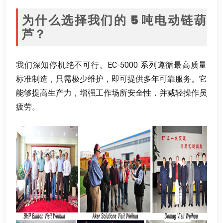
为什么选择我们的
5
吨电动链葫
芦？
我们深知停机绝不可行
。
EC-5000 系列遵循最高质量
标准制造
，
只需极少维护
，
即可提供多年可靠服务
。
它
能够提高生产力
，
增强工作场所安全性
，
并减轻操作员
疲劳
。