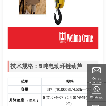
技术规格
：5
吨电动环链葫芦
Correo
范围
规格
electrónico
容量
5
吨（10,000磅/4,536千克）
8
英尺/分钟（2.4 米/分钟）（标
Whatsapp
升降速度
（单相）
准）