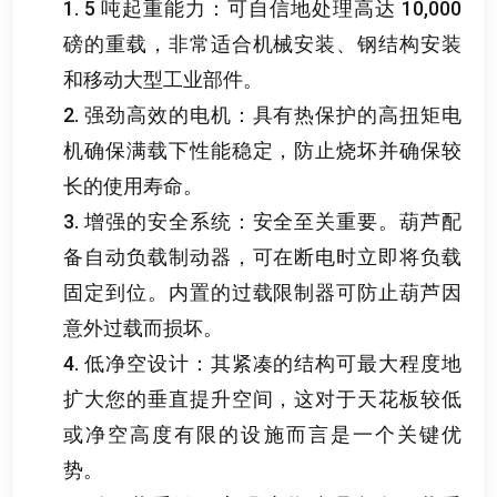
1. 5
吨起重能力
：
可自信地处理高达
10,000
磅的重载
，
非常适合机械安装
、
钢结构安装
和移动大型工业部件
。
2.
强劲高效的电机
：
具有热保护的高扭矩电
机确保满载下性能稳定
，
防止烧坏并确保较
长的使用寿命
。
3.
增强的安全系统
：
安全至关重要
。
葫芦配
备自动负载制动器
，
可在断电时立即将负载
固定到位
。
内置的过载限制器可防止葫芦因
意外过载而损坏
。
4.
低净空设计
：
其紧凑的结构可最大程度地
扩大您的垂直提升空间
，
这对于天花板较低
或净空高度有限的设施而言是一个关键优
势
。