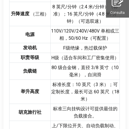
8
英尺/分钟（2.4 米/分钟）（标
Consulta
升降速度
（三相）
准）
；16
英尺/分钟（4.8 米/分
钟）（可选双速）
110
V/120V/240V/480V 单相或三
电源
相
，50/60
Hz（可配置）
发动机
F级绝缘
，
热过载保护
职责等级
H级（适合车间和工厂密集使用）
80
级合金钢
，
直径
3/8
英寸（10
负载链
毫米）
，
自润滑
标准长度
：10
英尺（3 米）
；
可
举升高度
定制长度
，
最长可达
60
英尺（18
米）
标准三向挂钩设计可提供最佳的
胡克旅行社
负载接合
。
上/下限位开关
、
自动负载制动
、