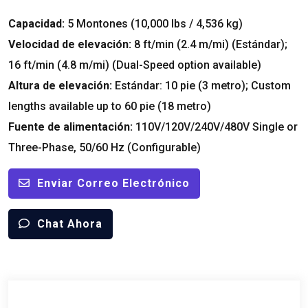
Capacidad:
5 Montones (10,000 lbs / 4,536 kg)
Velocidad de elevación:
8 ft/min (2.4 m/mi) (Estándar);
16 ft/min (4.8 m/mi) (
Dual-Speed option available
)
Altura de elevación:
Estándar: 10 pie (3 metro);
Custom
lengths available up to
60 pie (18 metro)
Fuente de alimentación:
110
V/120V/240V/480V Single or
Three-Phase
, 50/60 Hz (
Configurable
)
Enviar Correo Electrónico
Chat Ahora