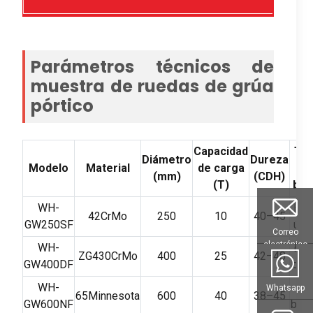
Parámetros técnicos de
muestra de ruedas de grúa
pórtico
Capacidad
Tip
Diámetro
Dureza
Modelo
Material
de carga
de
(mm)
(CDH)
(T)
bri
WH-
Bri
42CrMo
250
10
40–45
GW250SF
úni
Correo
electrónico
WH-
Bri
ZG430CrMo
400
25
42–48
GW400DF
dob
WH-
Si
Whatsapp
65Minnesota
600
40
38–45
GW600NF
brid