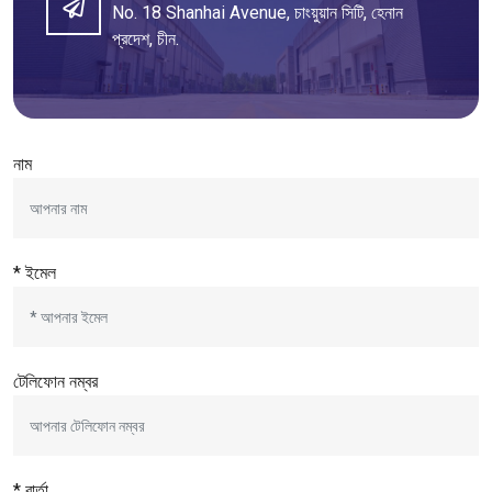
No
. 18
Shanhai Avenue
, চাংয়ুয়ান সিটি, হেনান
প্রদেশ, চীন.
নাম
* ইমেল
টেলিফোন নম্বর
* বার্তা