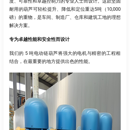
度
、
可靠性和卓越控制力的专业人士而设计
。
这款坚固
耐用的葫芦可轻松提升
、
降低和定位重达5吨（10,000
磅）的重物
，
是车间
、
制造厂
、
仓库和建筑工地的理想
解决方案
。
专为卓越性能和安全性而设计
我们的
5
吨电动链葫芦将强大的电机与精密的工程相
结合
，
在最重要的地方提供出色的性能
。