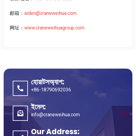
邮箱
：
aiden@craneweihua.com
网址
：
www.craneweihuagroup.com
হোয়াটসঅ্যাপ:
+86-18790692036
ইমেল:
info@craneweihua.com
Our Address
: