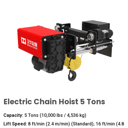
Electric Chain Hoist
5
Tons
Capacity
:
5
Tons
(10,000
lbs
/ 4,536
kg
)
Lift Speed
:
8
ft/min
(2.4
m/min
) (
Standard
); 16
ft/min
(4.8