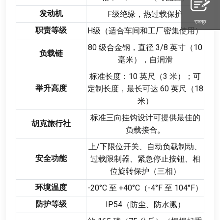
发动机
F级绝缘
，
热过载保护
তদন্ত
职责等级
H级（适合车间和工厂密集使用）
80
级合金钢
，
直径
3/8
英寸（10
负载链
毫米）
，
自润滑
标准长度
：10
英尺（3 米）
；
可
举升高度
定制长度
，
最长可达
60
英尺（18
米）
标准三向挂钩设计可提供最佳的
胡克旅行社
负载接合
。
上/下限位开关
、
自动负载制动
、
安全功能
过载限制器
、
紧急停止按钮
、
相
位旋转保护（三相）
环境温度
-20
°C 至 +40°C（-4°F 至 104°F）
防护等级
IP54（防尘
、
防水溅）