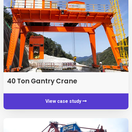
40
Ton Gantry Crane
View case study