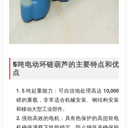
5
吨电动环链葫芦的主要特点和优
点
1. 5
吨起重能力
：
可自信地处理高达
10,000
磅的重载
，
非常适合机械安装
、
钢结构安装
和移动大型工业部件
。
2.
强劲高效的电机
：
具有热保护的高扭矩电
机确保满载下性能稳定
，
防止烧坏并确保较