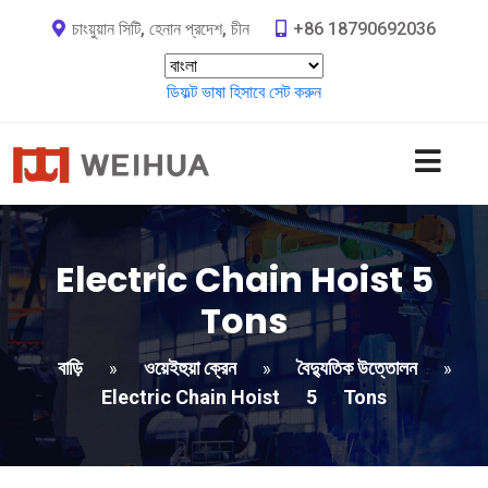
চাংয়ুয়ান সিটি, হেনান প্রদেশ, চীন
+86 18790692036
ডিফল্ট ভাষা হিসাবে সেট করুন
Electric Chain Hoist
5
Tons
বাড়ি
ওয়েইহুয়া ক্রেন
বৈদ্যুতিক উত্তোলন
»
»
»
Electric Chain Hoist
5
Tons