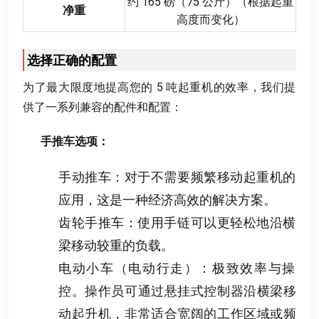
约
165
磅（75 公斤）（根据起重
净重
高度而变化）
选择正确的配置
为了最大限度地提高您的
5
吨起重机的效率
，
我们提
供了一系列兼容的配件和配置
：
手推车选项
：
手动推车
：
对于不需要频繁移动起重机的
应用
，
这是一种经济高效的解决方案
。
齿轮手推车
：
使用手链可以更轻松地沿横
梁移动较重的负载
。
电动小车（电动行走）
：
极致效率与操
控
。
操作员可通过悬挂式控制器沿横梁移
动起升机
，
非常适合宽阔的工作区域或频