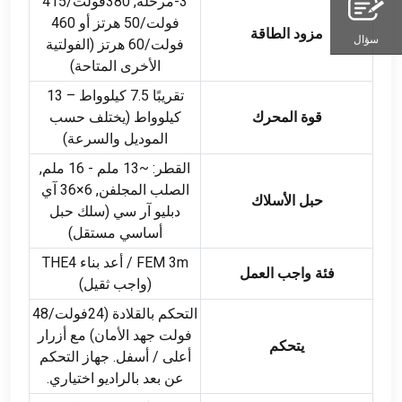
3-مرحلة, 380فولت/415
فولت/50 هرتز أو 460
مزود الطاقة
سؤال
فولت/60 هرتز (الفولتية
الأخرى المتاحة)
تقريبًا 7.5 كيلوواط – 13
قوة المحرك
كيلوواط (يختلف حسب
الموديل والسرعة)
القطر: ~13 ملم - 16 ملم,
الصلب المجلفن, 6×36 آي
حبل الأسلاك
دبليو آر سي (سلك حبل
أساسي مستقل)
FEM 3m / أعد بناء THE4
فئة واجب العمل
(واجب ثقيل)
التحكم بالقلادة (24فولت/48
فولت جهد الأمان) مع أزرار
يتحكم
أعلى / أسفل. جهاز التحكم
عن بعد بالراديو اختياري.