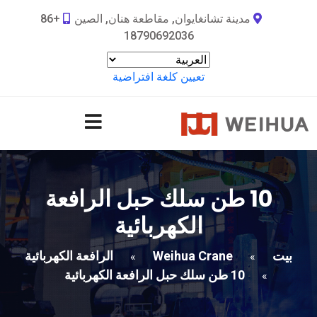
مدينة تشانغايوان, مقاطعة هنان, الصين
+86
18790692036
تعيين كلغة افتراضية
10 طن سلك حبل الرافعة
الكهربائية
بيت
Weihua Crane
الرافعة الكهربائية
»
»
10 طن سلك حبل الرافعة الكهربائية
»