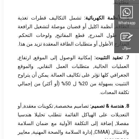
مطلوبة.
6. الأنظمة الكهربائية:
تشمل التكاليف قطرات تغذية
Whatsapp
الطاقة, أنظمة اكليل أو قضبان موصلة لتشغيل الرافعة
على طول المدرج, قطع المفاتيح, ولوحات التحكم.
المدارج الأطول أو متطلبات الطاقة المعقدة تزيد من هذا.
سؤال
7. تعقيد التثبيت:
إمكانية الوصول إلى الموقع, ارتفاع,
العمليات الحالية, متطلبات العمل النقابي, والموقع
الجغرافي كلها تؤثر على تكاليف العمالة. يمكن أن يتراوح
التثبيت بسهولة من 20% ل 50% (أو أكثر) من إجمالي
تكلفة المعدات.
8. هندسة & تصميم:
تصاميم مخصصة, تكوينات معقدة, أو
التعديلات على الهياكل القائمة تتطلب تحليلا هندسيا
مفصلا, إضافة إلى التكلفة الأولية مع ضمان السلامة
والامتثال (CMAA, إدارة السلامة والصحة المهنية, معايير