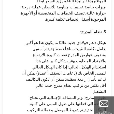
المواقع بدقة والبدء الناعم يزيد السعر أيضًا.
ميزات خاصة: تقييمات مقاومة للانفجار, عملية درجة
حرارة عالية, تضيف الخطافات المتخصصة أو الأجهزة
الموجودة أسفل الخطاف تكلفة كبيرة.
5. نظام المدرج:
هيكل دعم فولاذي جديد: غالبًا ما يكون هذا هو أكبر
عامل تكلفة التثبيت. بناء أعمدة جديدة, أسس,
وتضيف عوارض المدرج نفقات كبيرة. الارتفاع
والامتداد المطلوب يؤثر بشكل كبير على هذا.
استخدام الهيكل الحالي: إذا كان الهيكل الحالي
للمبنى الخاص بك (دعامات السقف, أعمدة) يمكن أن
تدعم بأمان رافعة سفلية, يمكن أن تكون التكاليف
أقل بكثير من تركيب نظام مدرج جديد عالي
التشغيل.
طول المدرج: تؤثر المسافة الإجمالية التي تحتاج
الرافعة إلى قطعها على طول المبنى على كمية
السكة الحديدية, شريط الموصل, وعمالة التركيب
بريد إلكتروني