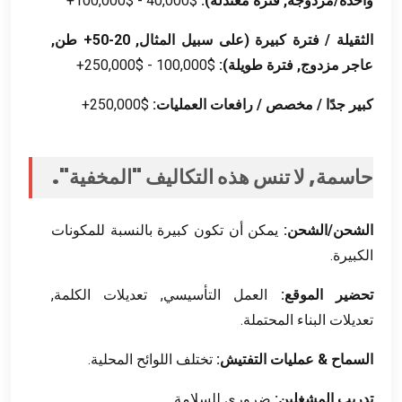
واحدة/مزدوجة, فترة معتدلة):
$40,000 - $100,000+
الثقيلة / فترة كبيرة (على سبيل المثال, 20-50+ طن,
عاجر مزدوج, فترة طويلة):
$100,000 - $250,000+
كبير جدًا / مخصص / رافعات العمليات:
$250,000+
حاسمة, لا تنس هذه التكاليف "المخفية".
الشحن/الشحن:
يمكن أن تكون كبيرة بالنسبة للمكونات
الكبيرة.
تحضير الموقع:
العمل التأسيسي, تعديلات الكلمة,
تعديلات البناء المحتملة.
السماح & عمليات التفتيش:
تختلف اللوائح المحلية.
تدريب المشغلين:
ضروري للسلامة.