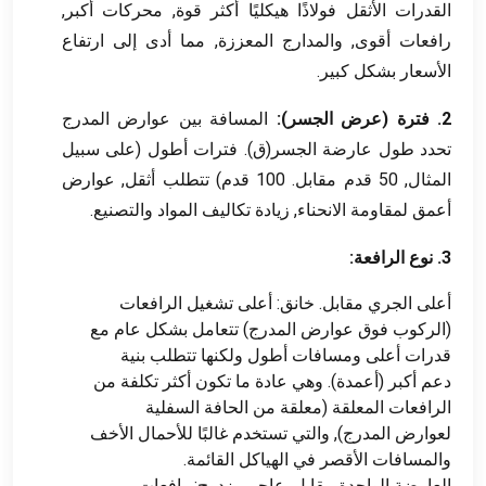
القدرات الأثقل فولاذًا هيكليًا أكثر قوة, محركات أكبر,
رافعات أقوى, والمدارج المعززة, مما أدى إلى ارتفاع
الأسعار بشكل كبير.
2. فترة (عرض الجسر):
المسافة بين عوارض المدرج
تحدد طول عارضة الجسر(ق). فترات أطول (على سبيل
المثال, 50 قدم مقابل. 100 قدم) تتطلب أثقل, عوارض
أعمق لمقاومة الانحناء, زيادة تكاليف المواد والتصنيع.
3. نوع الرافعة:
أعلى الجري مقابل. خانق: أعلى تشغيل الرافعات
(الركوب فوق عوارض المدرج) تتعامل بشكل عام مع
قدرات أعلى ومسافات أطول ولكنها تتطلب بنية
دعم أكبر (أعمدة). وهي عادة ما تكون أكثر تكلفة من
الرافعات المعلقة (معلقة من الحافة السفلية
لعوارض المدرج), والتي تستخدم غالبًا للأحمال الأخف
والمسافات الأقصر في الهياكل القائمة.
العارضة الواحدة مقابل. عاجر مزدوج: رافعات